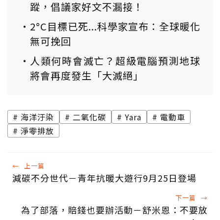
蹤，倡議家好文不漏接！
2°C目標已死...科學家宣布：全球暖化
無可挽回
人類何時會滅亡？超級電腦預測地球
將會再度發生「大滅絕」
海洋汙染
二氧化碳
Yara
電動車
淨零排放
←
上一篇
減碳不分世代－青年抗暖大遊行9月25日登場
下一篇
→
為了部落，賠錢也要辦活動－舒米恩：不要放