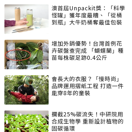
澳首屆Unpackit獎：「科學
怪罐」獲年度最糟、「從桶
到瓶」大牛奶桶奪最佳包裝
增加外銷優勢！台灣首例花
卉碳盤查完成 「蝴蝶蘭」種
苗每株碳足跡0.4公斤
會長大的衣服？「慢時尚」
品牌運用摺紙工程 打造一件
能穿8年的童裝
攔截25%碳流失！中研院用
合成生物學 重新設計植物的
固碳循環