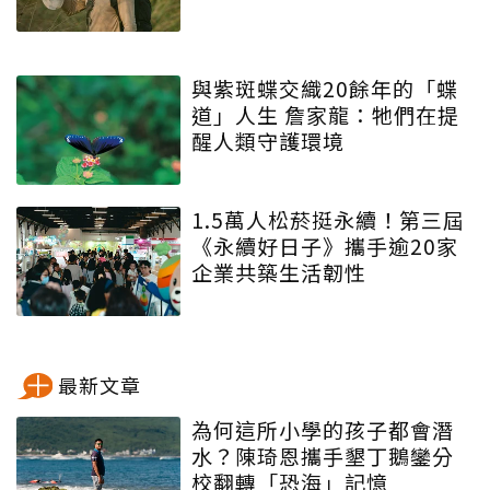
與紫斑蝶交織20餘年的「蝶
道」人生 詹家龍：牠們在提
醒人類守護環境
1.5萬人松菸挺永續！第三屆
《永續好日子》攜手逾20家
企業共築生活韌性
最新文章
為何這所小學的孩子都會潛
水？陳琦恩攜手墾丁鵝鑾分
校翻轉「恐海」記憶