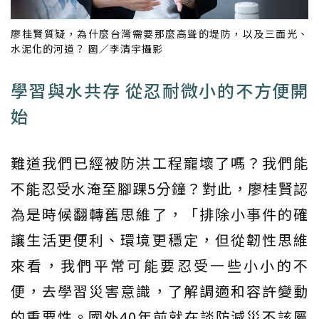
廖桂賢質疑，為什麼台灣需要那麼高聳的堤防，以及三面光、
水泥化的河道？ 圖／李清宇攝影
學習與水共存 從忍耐微小的不方便開
始
難道我們已經被防洪工程寵壞了嗎？我們能
不能忍受水淹至腳踝5分鐘？對此，廖桂賢認
為是時候翻轉舊思維了，「排除小事件的確
讓生活更便利、環境更穩定，但從韌性思維
來看，我們平常可能要忍受一些小小的不
便，去學習災害意識，了解調適和容許變動
的重要性。國外40年前就在談防減災不該屬