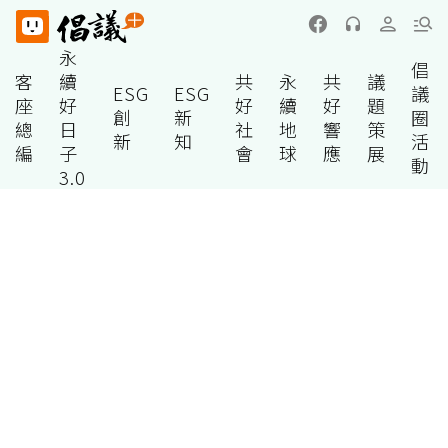
永
倡
客
續
共
永
共
議
ESG
ESG
議
座
好
好
續
好
題
創
新
圈
總
日
社
地
響
策
新
知
活
編
子
會
球
應
展
動
3.0