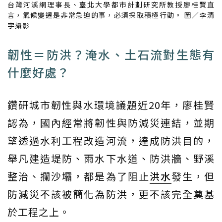
台灣河溪網理事長、臺北大學都市計劃研究所教授廖桂賢直
言，氣候變遷是非常急迫的事，必須採取積極行動。 圖／李清
宇攝影
韌性＝防洪？淹水、土石流對生態有
什麼好處？
鑽研城市韌性與水環境議題近20年，廖桂賢
認為，國內經常將韌性與防減災連結，並期
望透過水利工程改造河流，達成防洪目的，
舉凡建造堤防、雨水下水道、防洪牆、野溪
整治、攔沙壩，都是為了阻止
洪水
發生，但
防減災不該被簡化為防洪，更不該完全奠基
於工程之上。