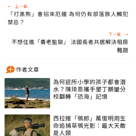
←
上一篇
「打黑熊」會招來厄運 為何仍有部落族人觸犯
禁忌？
下一篇
→
不想住進「養老監獄」 法國長者共居解決租房
難題
作者文章
為何這所小學的孩子都會潛
水？陳琦恩攜手墾丁鵝鑾分
校翻轉「恐海」記憶
西拉雅「鴞郎」萬俊明用生
命追捕草鴞光影：最大天敵
是人類