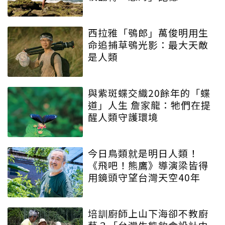
西拉雅「鴞郎」萬俊明用生
命追捕草鴞光影：最大天敵
是人類
與紫斑蝶交織20餘年的「蝶
道」人生 詹家龍：牠們在提
醒人類守護環境
今日鳥類就是明日人類！
《飛吧！熊鷹》導演梁皆得
用鏡頭守望台灣天空40年
培訓廚師上山下海卻不教廚