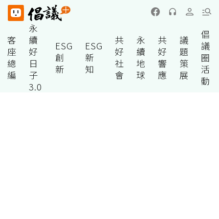
永
倡
客
續
共
永
共
議
ESG
ESG
議
座
好
好
續
好
題
創
新
圈
總
日
社
地
響
策
新
知
活
編
子
會
球
應
展
動
3.0