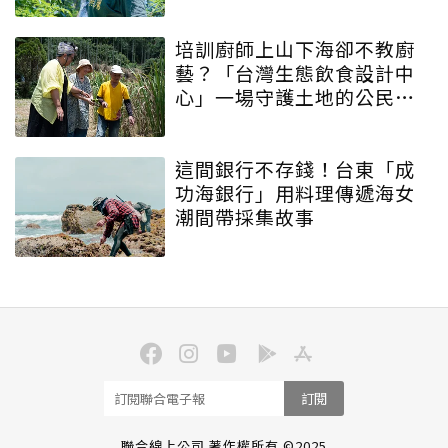
培訓廚師上山下海卻不教廚
藝？「台灣生態飲食設計中
心」一場守護土地的公民運
動
這間銀行不存錢！台東「成
功海銀行」用料理傳遞海女
潮間帶採集故事
訂閱
聯合線上公司 著作權所有 ©2025