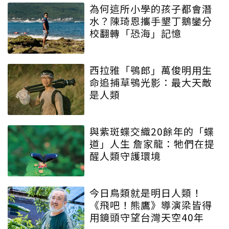
為何這所小學的孩子都會潛
水？陳琦恩攜手墾丁鵝鑾分
校翻轉「恐海」記憶
西拉雅「鴞郎」萬俊明用生
命追捕草鴞光影：最大天敵
是人類
與紫斑蝶交織20餘年的「蝶
道」人生 詹家龍：牠們在提
醒人類守護環境
今日鳥類就是明日人類！
《飛吧！熊鷹》導演梁皆得
用鏡頭守望台灣天空40年