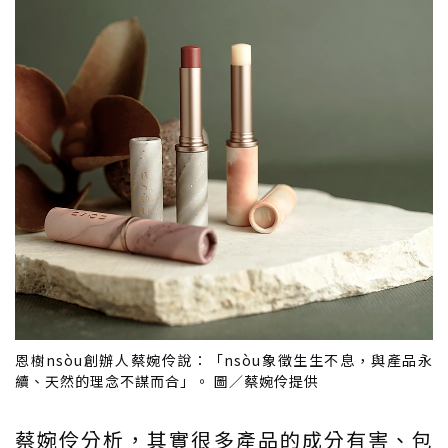
恩樹nsòu創辦人蔡婉伶說：「nsòu象徵生生不息，與產品永
續、天然的理念不謀而合」。 圖／蔡婉伶提供
蔡婉伶分析，其實很多產品的成分有害、包