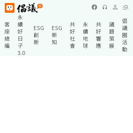
永
倡
客
續
共
永
共
議
ESG
ESG
議
座
好
好
續
好
題
創
新
圈
總
日
社
地
響
策
新
知
活
編
子
會
球
應
展
動
3.0