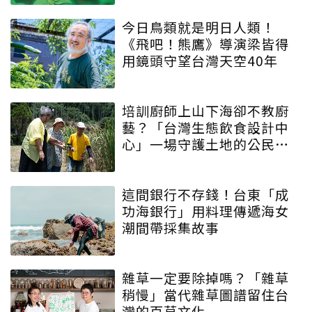
今日鳥類就是明日人類！
《飛吧！熊鷹》導演梁皆得
用鏡頭守望台灣天空40年
培訓廚師上山下海卻不教廚
藝？「台灣生態飲食設計中
心」一場守護土地的公民運
動
這間銀行不存錢！台東「成
功海銀行」用料理傳遞海女
潮間帶採集故事
雜草一定要除掉嗎？「雜草
稍慢」當代雜草圖譜留住台
灣的百草文化