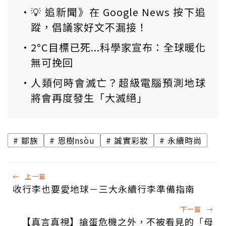
💡 追新聞》在 Google News 按下追
蹤，倡議家好文不漏接！
2°C目標已死...科學家宣布：全球暖化
無可挽回
人類何時會滅亡？超級電腦預測地球
將會再度發生「大滅絕」
鄒族
恩樹nsòu
誠實彩妝
永續時尚
←
上一篇
收行李也要愛地球－三大永續行李準備指南
下一篇
→
【真言真視】搶蛋危機之外，不被看見的「母