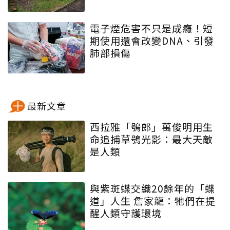
電子煙危害不只是成癮！短
期使用還會改變DNA、引發
肺部損傷
最新文章
西拉雅「鴞郎」萬俊明用生
命追捕草鴞光影：最大天敵
是人類
與紫斑蝶交織20餘年的「蝶
道」人生 詹家龍：牠們在提
醒人類守護環境