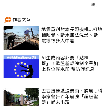
親」
作者文章
地震重創熊本長照機構...打地
鋪睡覺、斷水無法洗澡、斷
電導致多人中暑
AI生成內容都要「貼標
籤」！歐盟新規強制企業加
上數位浮水印 預防假訊息
巴西接連遭遇暴雨、旋風...科
學家警告百年最強「超級聖
嬰」尚未出現