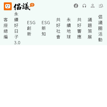
永
倡
客
續
共
永
共
議
ESG
ESG
議
座
好
好
續
好
題
創
新
圈
總
日
社
地
響
策
新
知
活
編
子
會
球
應
展
動
3.0