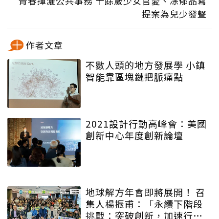
青春揮灑公共事務 十餘歲少女官愛、凃郁品寫
提案為兒少發聲
作者文章
不數人頭的地方發展學 小鎮
智能靠區塊鏈把脈痛點
2021設計行動高峰會：美國
創新中心年度創新論壇
地球解方年會即將展開！ 召
集人楊振甫：「永續下階段
挑戰：突破創新，加速行