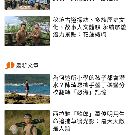
動」
秘境古道探訪、多族歷史文
化、故事人文體驗 永續旅遊
潛力景點：花蓮磯崎
最新文章
為何這所小學的孩子都會潛
水？陳琦恩攜手墾丁鵝鑾分
校翻轉「恐海」記憶
西拉雅「鴞郎」萬俊明用生
命追捕草鴞光影：最大天敵
是人類