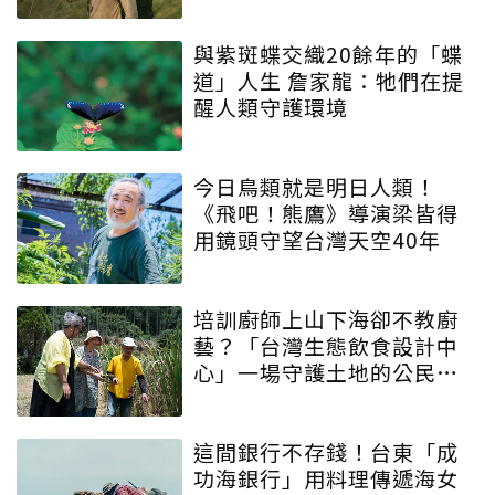
與紫斑蝶交織20餘年的「蝶
道」人生 詹家龍：牠們在提
醒人類守護環境
今日鳥類就是明日人類！
《飛吧！熊鷹》導演梁皆得
用鏡頭守望台灣天空40年
培訓廚師上山下海卻不教廚
藝？「台灣生態飲食設計中
心」一場守護土地的公民運
動
這間銀行不存錢！台東「成
功海銀行」用料理傳遞海女