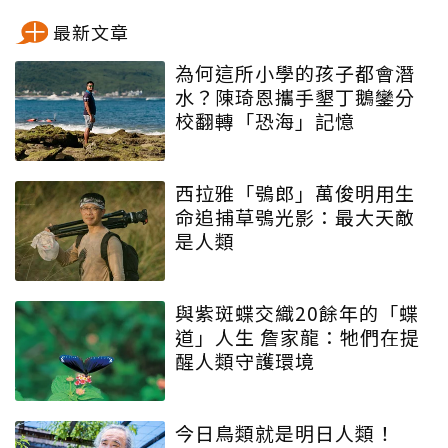
最新文章
為何這所小學的孩子都會潛
水？陳琦恩攜手墾丁鵝鑾分
校翻轉「恐海」記憶
西拉雅「鴞郎」萬俊明用生
命追捕草鴞光影：最大天敵
是人類
與紫斑蝶交織20餘年的「蝶
道」人生 詹家龍：牠們在提
醒人類守護環境
今日鳥類就是明日人類！