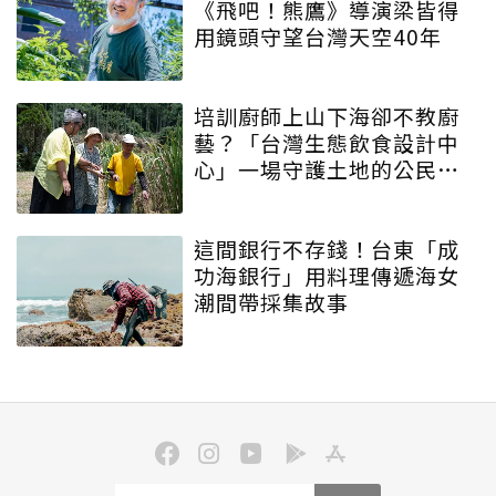
《飛吧！熊鷹》導演梁皆得
用鏡頭守望台灣天空40年
培訓廚師上山下海卻不教廚
藝？「台灣生態飲食設計中
心」一場守護土地的公民運
動
這間銀行不存錢！台東「成
功海銀行」用料理傳遞海女
潮間帶採集故事