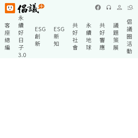
永
倡
客
續
共
永
共
議
ESG
ESG
議
座
好
好
續
好
題
創
新
圈
總
日
社
地
響
策
新
知
活
編
子
會
球
應
展
動
3.0