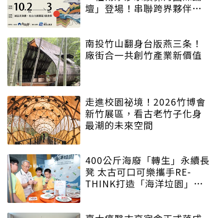
壇」登場！串聯跨界夥伴與
低碳遊程，向世界展現臺灣
綠色實力
南投竹山翻身台版燕三条！
廠街合一共創竹產業新價值
走進校園祕境！2026竹博會
新竹展區，看古老竹子化身
最潮的未來空間
400公斤海廢「轉生」永續長
凳 太古可口可樂攜手RE-
THINK打造「海洋垃園」特
展