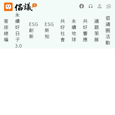
永
倡
客
續
共
永
共
議
ESG
ESG
議
座
好
好
續
好
題
創
新
圈
總
日
社
地
響
策
新
知
活
編
子
會
球
應
展
動
3.0