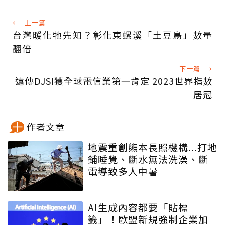
←
上一篇
台灣暖化牠先知？彰化東螺溪「土豆鳥」數量
翻倍
下一篇
→
遠傳DJSI獲全球電信業第一肯定 2023世界指數
居冠
作者文章
地震重創熊本長照機構...打地
鋪睡覺、斷水無法洗澡、斷
電導致多人中暑
AI生成內容都要「貼標
籤」！歐盟新規強制企業加