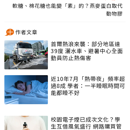
軟糖、棉花糖也能變「素」的？燕麥蛋白取代
動物膠
作者文章
首爾熱浪來襲：部分地區達
39度 灑水車、避暑中心全面
動員防止熱傷害
近10年7月「熱帶夜」頻率超
過8成 學者：一半睡眠時間可
能都睡不好
校園電子煙已成次文化？學
生互借風氣盛行 網路購買管