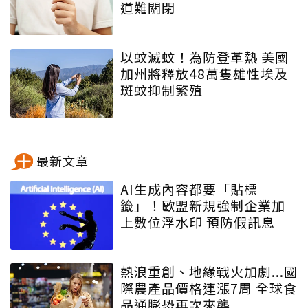
道難關閉
以蚊滅蚊！為防登革熱 美國
加州將釋放48萬隻雄性埃及
斑蚊抑制繁殖
最新文章
AI生成內容都要「貼標
籤」！歐盟新規強制企業加
上數位浮水印 預防假訊息
熱浪重創、地緣戰火加劇...國
際農產品價格連漲7周 全球食
品通膨恐再次來襲