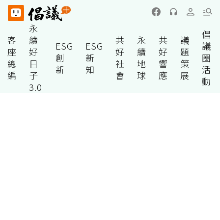
永
倡
客
續
共
永
共
議
ESG
ESG
議
座
好
好
續
好
題
創
新
圈
總
日
社
地
響
策
新
知
活
編
子
會
球
應
展
動
3.0