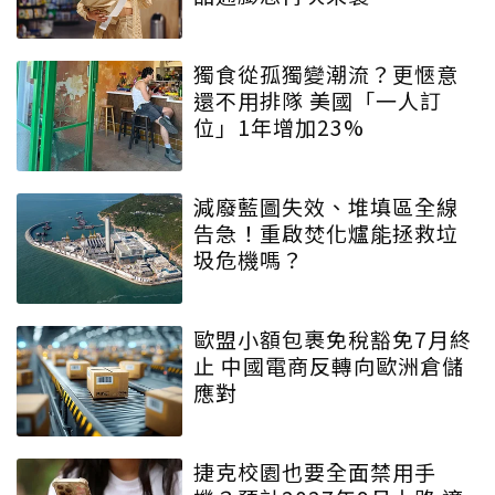
獨食從孤獨變潮流？更愜意
還不用排隊 美國「一人訂
位」1年增加23%
減廢藍圖失效、堆填區全線
告急！重啟焚化爐能拯救垃
圾危機嗎？
歐盟小額包裹免稅豁免7月終
止 中國電商反轉向歐洲倉儲
應對
捷克校園也要全面禁用手