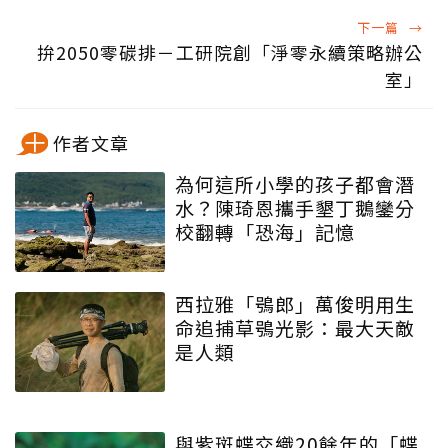
下一篇
→
拚2050零碳排－工研院創「淨零永續策略辦公
室」
作者文章
為何這所小學的孩子都會潛
水？陳琦恩攜手墾丁鵝鑾分
校翻轉「恐海」記憶
西拉雅「鴞郎」萬俊明用生
命追捕草鴞光影：最大天敵
是人類
與紫斑蝶交織20餘年的「蝶