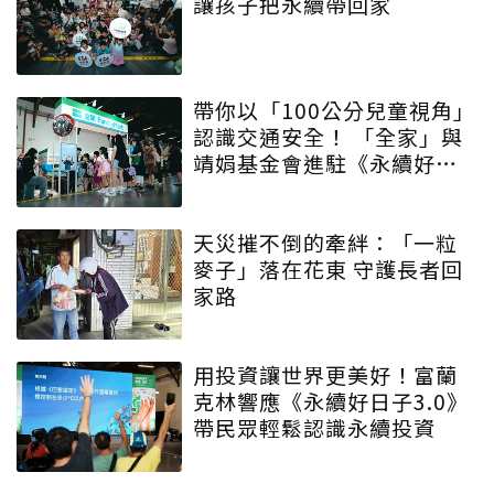
讓孩子把永續帶回家
帶你以「100公分兒童視角」
認識交通安全！ 「全家」與
靖娟基金會進駐《永續好日
子》 特殊互動設計帶領大眾
學習交安知識
天災摧不倒的牽絆：「一粒
麥子」落在花東 守護長者回
家路
用投資讓世界更美好！富蘭
克林響應《永續好日子3.0》
帶民眾輕鬆認識永續投資