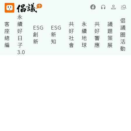
永
倡
客
續
共
永
共
議
ESG
ESG
議
座
好
好
續
好
題
創
新
圈
總
日
社
地
響
策
新
知
活
編
子
會
球
應
展
動
3.0