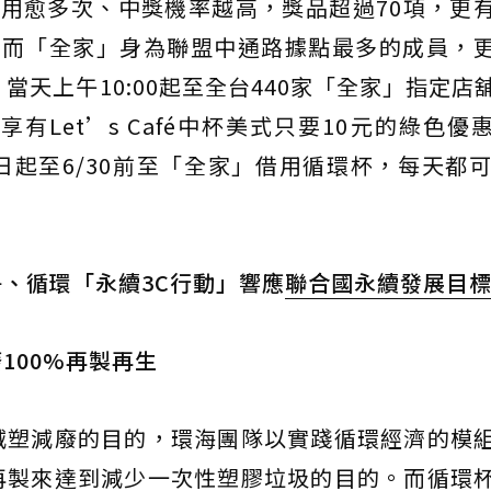
用愈多次、中獎機率越高，獎品超過70項，更
。而「全家」身為聯盟中通路據點最多的成員，
當天上午10:00起至全台440家「全家」指定店
有Let’s Café中杯美式只要10元的綠色優
起至6/30前至「全家」借用循環杯，每天都可
、循環「永續3C行動」響應
聯合國永續發展目
100%再製再生
減塑減廢的目的，環海團隊以實踐循環經濟的模
再製來達到減少一次性塑膠垃圾的目的。而循環