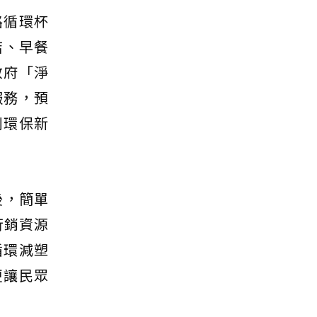
路循環杯
店、早餐
政府「淨
服務，預
利環保新
後，簡單
行銷資源
循環減塑
更讓民眾