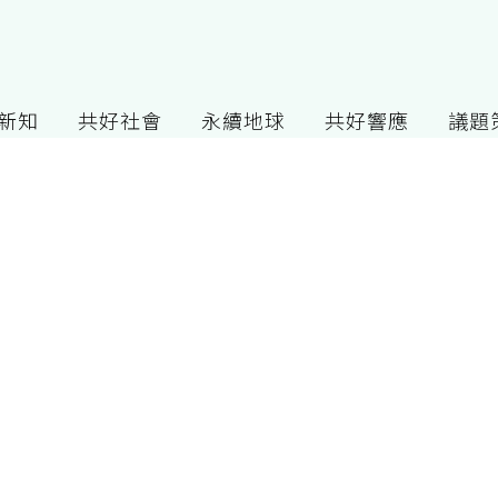
G新知
共好社會
永續地球
共好響應
議題