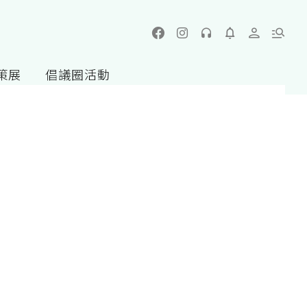
策展
倡議圈活動