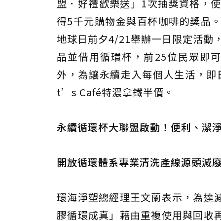
盟．好禮歡樂送」1次抽獎資格，使
得5千元購物金與百杯咖啡的獎品
地球日前夕4/21舉辦一日限定活動，
品並借用循環杯，前25位民眾即可享
外，為讓永續走入每個人生活，即日
t’s Café特濃拿鐵半價。
永續循環杯大聯盟啟動！便利、潔淨
開放循環體系專業清洗產線源頭減廢
環海淨塑總經理王文蘭表示，為達
膠循環成真」藉由重複使用與回收