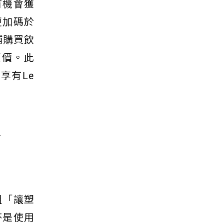
有機會獲
更加碼於
舖購買飲
惠價。此
享有Le
標
組「讓塑
杯是使用