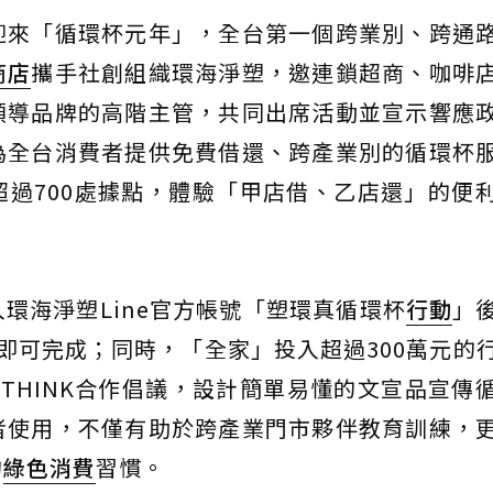
迎來「循環杯元年」，全台第一個跨業別、跨通
商店
攜手社創組織環海淨塑，邀連鎖超商、咖啡
領導品牌的高階主管，共同出席活動並宣示響應
為全台消費者提供免費借還、跨產業別的循環杯
過700處據點，體驗「甲店借、乙店還」的便
環海淨塑Line官方帳號「塑環真循環杯
行動
」
即可完成；同時，「全家」投入超過300萬元的
-THINK合作倡議，設計簡單易懂的文宣品宣傳
者使用，不僅有助於跨產業門市夥伴教育訓練，
的
綠色消費
習慣。