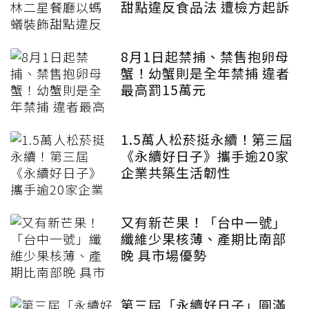
甜點違反食品法 遭檢方起訴
8月1日起禁捕、禁售抱卵母
蟹！幼蟹則是全年禁捕 違者
最高罰15萬元
1.5萬人松菸挺永續！第三屆
《永續好日子》攜手逾20家
企業共築生活韌性
又有新芒果！「台中一號」
纖維少果核薄、產期比南部
晚 具市場優勢
第三屆「永續好日子」圓滿