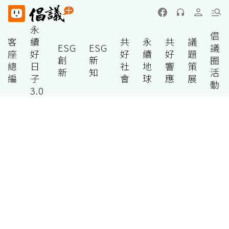
永
倡
客
續
共
永
共
議
ESG
ESG
議
座
好
好
續
好
題
創
新
圈
總
日
社
地
響
策
新
知
活
編
子
會
球
應
展
動
3.0