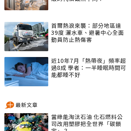
首爾熱浪來襲：部分地區達
39度 灑水車、避暑中心全面
動員防止熱傷害
近10年7月「熱帶夜」頻率超
過8成 學者：一半睡眠時間可
能都睡不好
最新文章
當綠能淘汰石油 化石燃料公
司改用塑膠把全世界「碳鎖
定」？