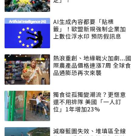
AI生成內容都要「貼標
籤」！歐盟新規強制企業加
上數位浮水印 預防假訊息
熱浪重創、地緣戰火加劇...國
際農產品價格連漲7周 全球食
品通膨恐再次來襲
獨食從孤獨變潮流？更愜意
還不用排隊 美國「一人訂
位」1年增加23%
減廢藍圖失效、堆填區全線