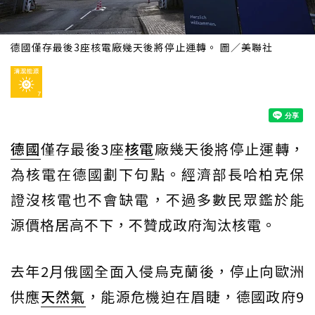
德國僅存最後3座核電廠幾天後將停止運轉。 圖／美聯社
德國
僅存最後3座
核電
廠幾天後將停止運轉，
為核電在德國劃下句點。經濟部長哈柏克保
證沒核電也不會缺電，不過多數民眾鑑於能
源價格居高不下，不贊成政府淘汰核電。
去年2月俄國全面入侵烏克蘭後，停止向歐洲
供應
天然氣
，能源危機迫在眉睫，德國政府9