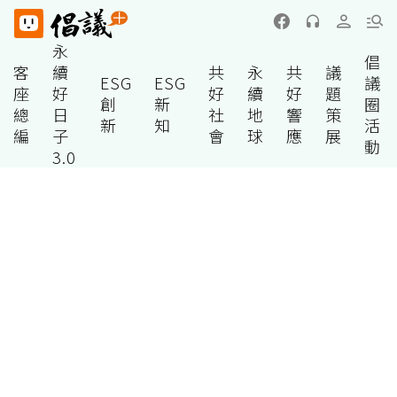
永
倡
客
續
共
永
共
議
ESG
ESG
議
座
好
好
續
好
題
創
新
圈
總
日
社
地
響
策
新
知
活
編
子
會
球
應
展
動
3.0