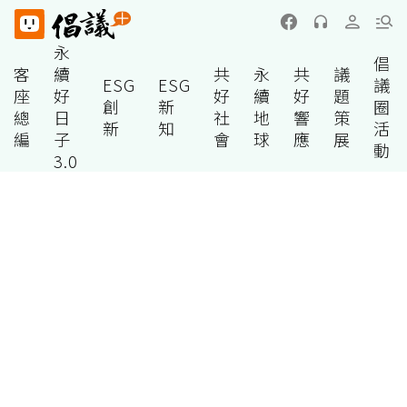
永
倡
客
續
共
永
共
議
ESG
ESG
議
座
好
好
續
好
題
創
新
圈
總
日
社
地
響
策
新
知
活
編
子
會
球
應
展
動
3.0