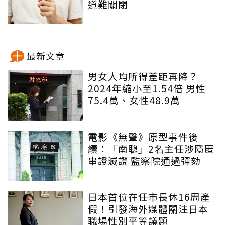
道難關閉
最新文章
男女人均所得差距再降？
2024年縮小至1.54倍 男性
75.4萬、女性48.9萬
電影《無聲》原型事件後
續：「南聰」2名主任涉隱匿
串證滅證 監察院通過彈劾
日本首位在任市長休16周產
假！引發海外媒體關注日本
職場性別平等議題