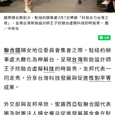
國際婦女節前夕，駐紐約辦事處3月7日舉辦「科技女力台灣之
夜」，呈現台灣新銳設計師王子欣融合虛擬科技的時裝秀。 圖
／中央社
聯合國
婦女地位委員會集會之際，駐紐約辦
事處大廳化為伸展台，呈現
台灣
新銳設計師
王子欣融合虛擬
科技
的時裝秀，友邦代表一
同走秀，分享台灣科技發展與促進
性別平等
成果。
外交部與友邦帛琉、聖露西亞駐聯合國代表
團及財團法人婦女權益促進發展基金會在駐