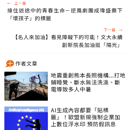
←
上一篇
接住迷途中的青春生命－逆風劇團成瑋盛撕下
「壞孩子」的標籤
下一篇
→
【名人來加油】看見障礙下的可能！文大永續
創新院長加油挺「陽光」
作者文章
地震重創熊本長照機構...打地
鋪睡覺、斷水無法洗澡、斷
電導致多人中暑
AI生成內容都要「貼標
籤」！歐盟新規強制企業加
上數位浮水印 預防假訊息