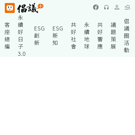
永
倡
客
續
共
永
共
議
ESG
ESG
議
座
好
好
續
好
題
創
新
圈
總
日
社
地
響
策
新
知
活
編
子
會
球
應
展
動
3.0