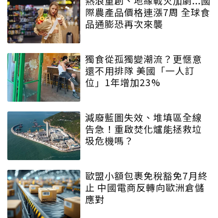
熱浪重創、地緣戰火加劇...國
際農產品價格連漲7周 全球食
品通膨恐再次來襲
獨食從孤獨變潮流？更愜意
還不用排隊 美國「一人訂
位」1年增加23%
減廢藍圖失效、堆填區全線
告急！重啟焚化爐能拯救垃
圾危機嗎？
歐盟小額包裹免稅豁免7月終
止 中國電商反轉向歐洲倉儲
應對