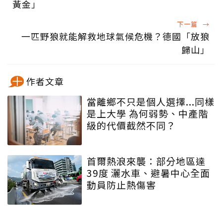
黃金」
下一篇
→
一匹野狼就能解救地球氣候危機？德國「放狼
歸山」
作者文章
當離鄉不只是個人選擇...同樣
是上大學 為何弱勢、中產階
級的代價截然不同？
首爾熱浪來襲：部分地區達
39度 灑水車、避暑中心全面
動員防止熱傷害