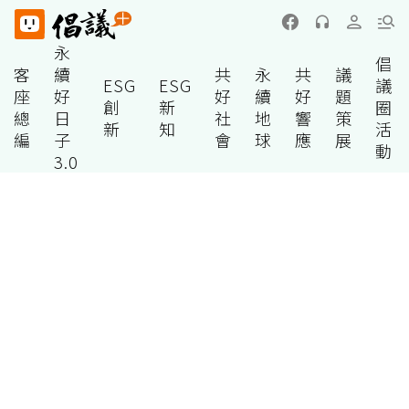
永
倡
客
續
共
永
共
議
ESG
ESG
議
座
好
好
續
好
題
創
新
圈
總
日
社
地
響
策
新
知
活
編
子
會
球
應
展
動
3.0