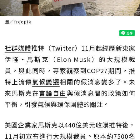
圖／freepik
社群媒體
推特（Twitter）11月起經歷新東家
伊隆‧
馬斯克
（Elon Musk）的大規模裁
員。與此同時，專家觀察到COP27期間，推
特上流傳
氣候變遷
相關的假消息變多了。未
來馬斯克在
言論自由
與假消息間的政策如何
平衡，引發氣候與環保團體的關注。
美國企業家馬斯克以440億美元收購推特後，
11月初宣布進行大規模裁員。原本約7500名