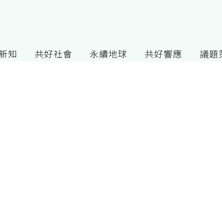
G新知
共好社會
永續地球
共好響應
議題