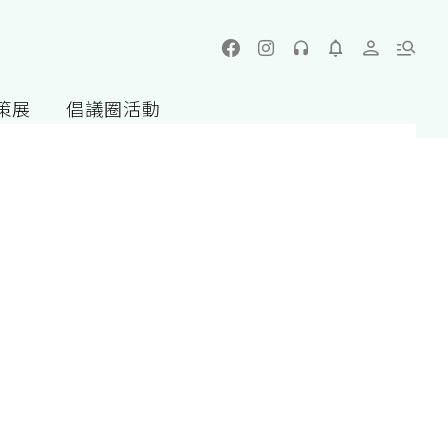
策展
倡議圈活動