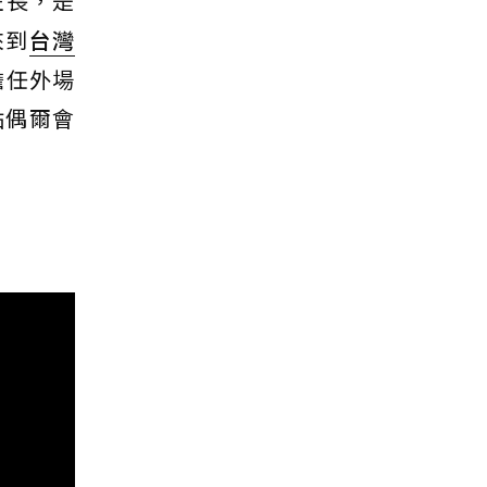
班長，是
來到
台灣
擔任外場
點偶爾會