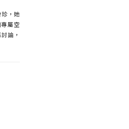
會珍，她
個專屬空
屬討論，