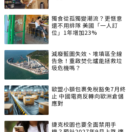
獨食從孤獨變潮流？更愜意
還不用排隊 美國「一人訂
位」1年增加23%
減廢藍圖失效、堆填區全線
告急！重啟焚化爐能拯救垃
圾危機嗎？
歐盟小額包裹免稅豁免7月終
止 中國電商反轉向歐洲倉儲
應對
捷克校園也要全面禁用手
機？預計2027年9月上路 適