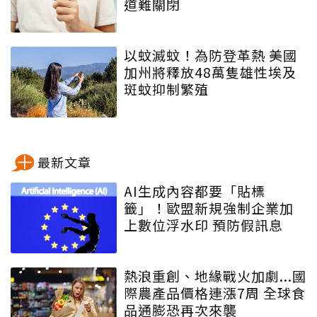
道難關閉
以蚊滅蚊！為防登革熱 美國
加州將釋放48萬隻雄性埃及
斑蚊抑制繁殖
最新文章
AI生成內容都要「貼標
籤」！歐盟新規強制企業加
上數位浮水印 預防假訊息
熱浪重創、地緣戰火加劇...國
際農產品價格連漲7周 全球食
品通膨恐再次來襲