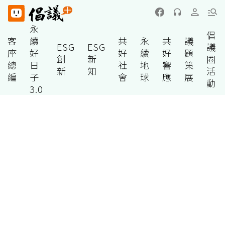
永
倡
客
續
共
永
共
議
ESG
ESG
議
座
好
好
續
好
題
創
新
圈
總
日
社
地
響
策
新
知
活
編
子
會
球
應
展
動
3.0