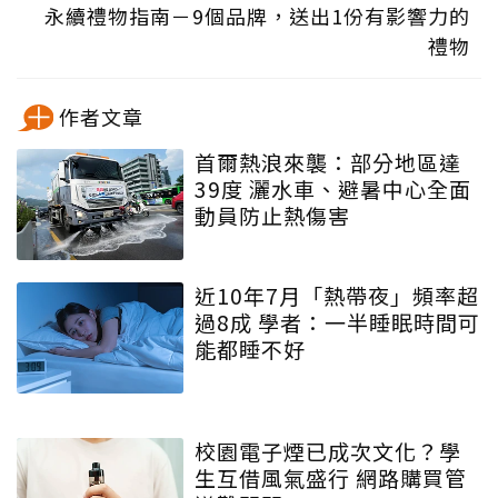
永續禮物指南－9個品牌，送出1份有影響力的
禮物
作者文章
首爾熱浪來襲：部分地區達
39度 灑水車、避暑中心全面
動員防止熱傷害
近10年7月「熱帶夜」頻率超
過8成 學者：一半睡眠時間可
能都睡不好
校園電子煙已成次文化？學
生互借風氣盛行 網路購買管