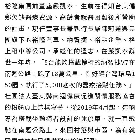
裕隆集團前董座嚴凱泰，生前在得知台東偏
鄉欠缺
醫療資源
、高齡者就醫困難後所贊助
的計畫，現任董事長兼執行長嚴陳莉蓮與集
團旗下的裕隆汽車、納智捷、裕融企業、格
上租車等公司，承繼他的遺志，在嚴凱泰辭
世一年時，「5台能夠搭載
輪椅
的納智捷V7在
南迴公路上跑了18萬公里，剛好繞台灣環島1
50圈、執行了5,000趟次的醫療接駁任務。」
社團法人臺東縣南迴健康促進關懷服務協會
的粉絲頁上這樣寫著，從2019年4月起，這輛
專為搭載坐輪椅者設計的休旅車，就一直飛
馳在南迴公路上，來回村落與市區，為有就