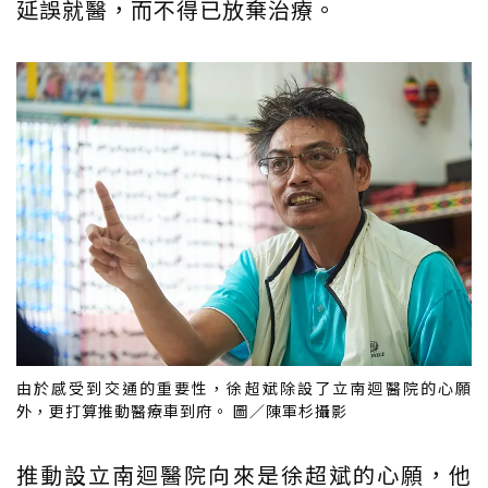
延誤就醫，而不得已放棄治療。
由於感受到交通的重要性，徐超斌除設了立南迴醫院的心願
外，更打算推動醫療車到府。 圖／陳軍杉攝影
推動設立南迴醫院向來是徐超斌的心願，他