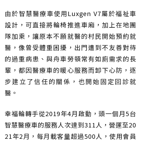
由於智慧醫療車使用Luxgen V7屬於福祉車
設計，可直接將輪椅推進車廂，加上在地團
隊加乘，讓原本不願就醫的村民開始預約就
醫，像曾受體重困擾，出門遭到不友善對待
的過重病患、與舟車勞頓常有如廁需求的長
輩，都因醫療車的暖心服務而卸下心防，逐
步建立了信任的關係，也開始固定回診就
醫。
幸福輪轉手從2019年4月啟動，頭一個月5台
智慧醫療車的服務人次達到311人，營運至20
21年2月，每月載客量超過500人，使用會員