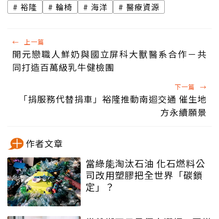
裕隆
輪椅
海洋
醫療資源
←
上一篇
開元戀職人鮮奶與國立屏科大獸醫系合作－共
同打造百萬級乳牛健檢團
下一篇
→
「捐服務代替捐車」裕隆推動南迴交通 催生地
方永續願景
作者文章
當綠能淘汰石油 化石燃料公
司改用塑膠把全世界「碳鎖
定」？