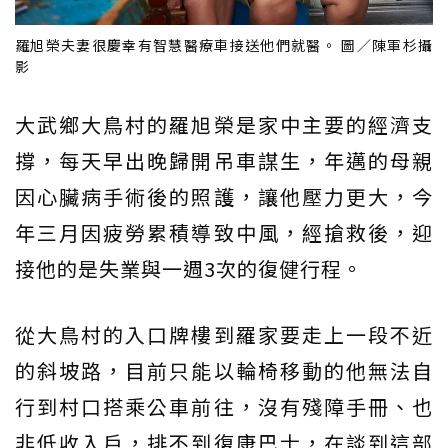
羅旭榮夫妻很慶幸有智慧醫療車接送他們就醫。 圖／陳軍杉攝
影
大武鄉大鳥村的羅旭榮是家中主要的經濟支
撐，每天早出晚歸開吊車謀生，年邁的母親
因心臟病手術後的照護，讓他壓力更大，今
年三月因疲勞累積導致中風，經搶救後，迎
接他的是失業與一週3次的復健行程。
從大鳥村的入口牌樓到羅家要走上一段不近
的斜坡路，目前只能以輪椅移動的他無法自
行到村口搭乘公車前往，沒有殘障手冊、也
非低收入戶，排不到復康巴士，在談到這部