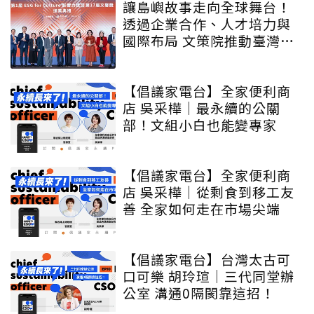
讓島嶼故事走向全球舞台！
透過企業合作、人才培力與
國際布局 文策院推動臺灣文
化內容更遠航
【倡議家電台】全家便利商
店 吳采樺｜最永續的公關
部！文組小白也能變專家
【倡議家電台】全家便利商
店 吳采樺｜從剩食到移工友
善 全家如何走在市場尖端
【倡議家電台】台灣太古可
口可樂 胡玲瑄｜三代同堂辦
公室 溝通0隔閡靠這招！