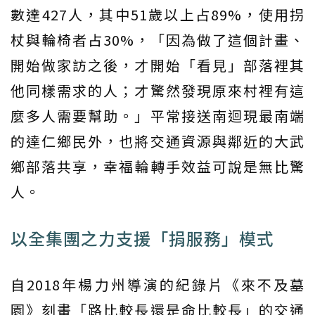
數達427人，其中51歲以上占89%，使用拐
杖與輪椅者占30%，「因為做了這個計畫、
開始做家訪之後，才開始「看見」部落裡其
他同樣需求的人；才驚然發現原來村裡有這
麼多人需要幫助。」平常接送南迴現最南端
的達仁鄉民外，也將交通資源與鄰近的大武
鄉部落共享，幸福輪轉手效益可說是無比驚
人。
以全集團之力支援「捐服務」模式
自2018年楊力州導演的紀錄片《來不及墓
園》刻畫「路比較長還是命比較長」的交通