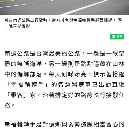
當在南迴公路上行駛時，常有機會與幸福輪轉手迎面相遇。 圖
／陳軍杉攝影
南迴公路是台灣最美的公路，一邊是一眼望
盡的無際
海洋
，另一邊則是點點隱藏在山林
中的偏鄉部落。每天剛矇矇亮，標示著
裕隆
「幸福輪轉手」的智慧醫療車已出動直驅
「乘客」家，沿著排定好的路線執行接駁任
務。
幸福輪轉手是對偏鄉與弱勢造顧相當留心的