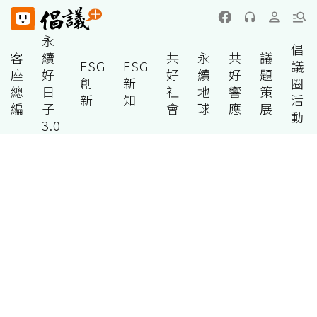
永
倡
客
續
共
永
共
議
ESG
ESG
議
座
好
好
續
好
題
創
新
圈
總
日
社
地
響
策
新
知
活
編
子
會
球
應
展
動
3.0