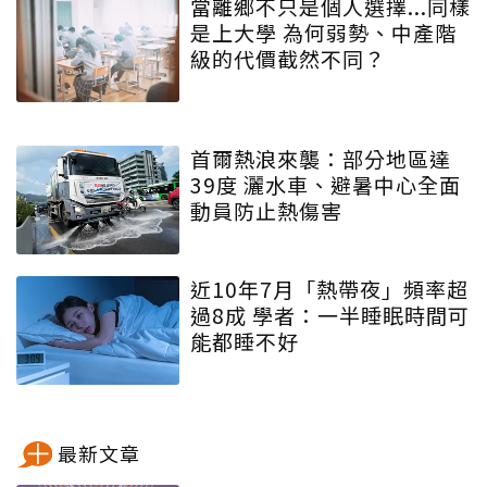
當離鄉不只是個人選擇...同樣
是上大學 為何弱勢、中產階
級的代價截然不同？
首爾熱浪來襲：部分地區達
39度 灑水車、避暑中心全面
動員防止熱傷害
近10年7月「熱帶夜」頻率超
過8成 學者：一半睡眠時間可
能都睡不好
最新文章