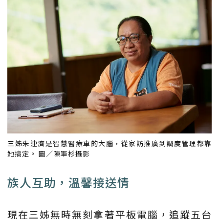
三姊朱連濟是智慧醫療車的大腦，從家訪推廣到調度管理都靠
她搞定。 圖／陳軍杉攝影
族人互助，溫馨接送情
現在三姊無時無刻拿著平板電腦，追蹤五台