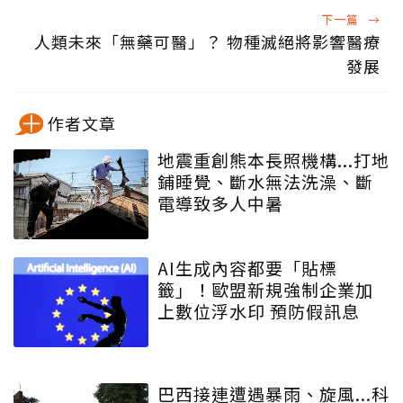
下一篇
→
人類未來「無藥可醫」？ 物種滅絕將影響醫療
發展
作者文章
地震重創熊本長照機構...打地
鋪睡覺、斷水無法洗澡、斷
電導致多人中暑
AI生成內容都要「貼標
籤」！歐盟新規強制企業加
上數位浮水印 預防假訊息
巴西接連遭遇暴雨、旋風...科