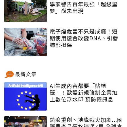
學家警告百年最強「超級聖
嬰」尚未出現
電子煙危害不只是成癮！短
期使用還會改變DNA、引發
肺部損傷
最新文章
AI生成內容都要「貼標
籤」！歐盟新規強制企業加
上數位浮水印 預防假訊息
熱浪重創、地緣戰火加劇...國
際農產品價格連漲7周 全球食