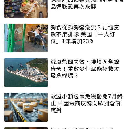
品通膨恐再次來襲
獨食從孤獨變潮流？更愜意
還不用排隊 美國「一人訂
位」1年增加23%
減廢藍圖失效、堆填區全線
告急！重啟焚化爐能拯救垃
圾危機嗎？
歐盟小額包裹免稅豁免7月終
止 中國電商反轉向歐洲倉儲
應對