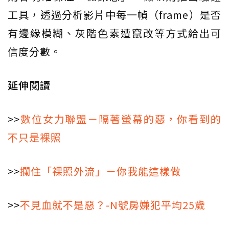
工具，透過分析影片中每一幀（frame）是否
有邊緣模糊、灰階色素遭竄改等方式給出可
信度分數。​
延伸閱讀
>>
數位女力聯盟－隔著螢幕的惡，你看到的
不只是裸照
>>
攔住「裸照外流」－你我能這樣做
>>
不見血就不是惡？-N號房嫌犯平均25歲