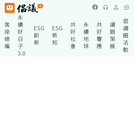
永
倡
客
續
共
永
共
議
ESG
ESG
議
座
好
好
續
好
題
創
新
圈
總
日
社
地
響
策
新
知
活
編
子
會
球
應
展
動
3.0