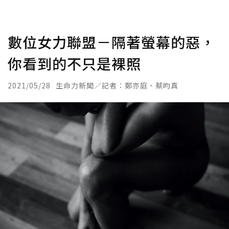
數位女力聯盟－隔著螢幕的惡，
你看到的不只是裸照
2021/05/28
生命力新聞／記者：鄭亦庭、蔡昀真