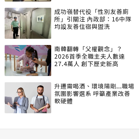
成功嶺替代役「性別友善廁
所」引關注 內政部：16中隊
均設友善住宿與盥洗
南韓翻轉「父權觀念」？
2026首季全職主夫人數達
27.4萬人 創下歷史新高
升遷需喝酒、環境陽剛...職場
氛圍影響選系 呼籲產業改善
軟硬體