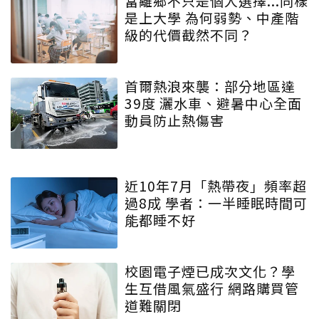
當離鄉不只是個人選擇...同樣
是上大學 為何弱勢、中產階
級的代價截然不同？
首爾熱浪來襲：部分地區達
39度 灑水車、避暑中心全面
動員防止熱傷害
近10年7月「熱帶夜」頻率超
過8成 學者：一半睡眠時間可
能都睡不好
校園電子煙已成次文化？學
生互借風氣盛行 網路購買管
道難關閉