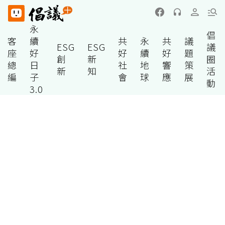
永
倡
客
續
共
永
共
議
ESG
ESG
議
座
好
好
續
好
題
創
新
圈
總
日
社
地
響
策
新
知
活
編
子
會
球
應
展
動
3.0