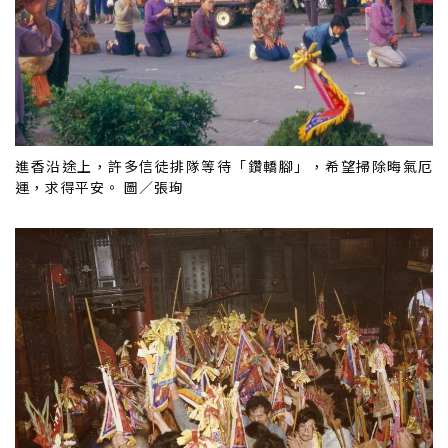
進香沿途上，許多信徒排隊等待「鑽轎腳」，希望掃除晦氣厄
運，求得平安。 圖／張珣