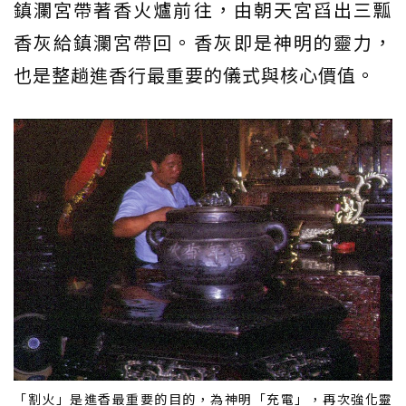
鎮瀾宮帶著香火爐前往，由朝天宮舀出三瓢
香灰給鎮瀾宮帶回。香灰即是神明的靈力，
也是整趟進香行最重要的儀式與核心價值。
「割火」是進香最重要的目的，為神明「充電」，再次強化靈