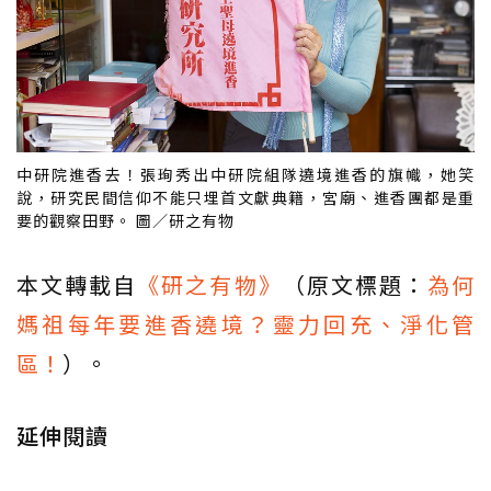
中研院進香去！張珣秀出中研院組隊遶境進香的旗幟，她笑
說，研究民間信仰不能只埋首文獻典籍，宮廟、進香團都是重
要的觀察田野。 圖／研之有物
本文轉載自
《研之有物》
（原文標題：
為何
媽祖每年要進香遶境？靈力回充、淨化管
區！
）。
延伸閱讀