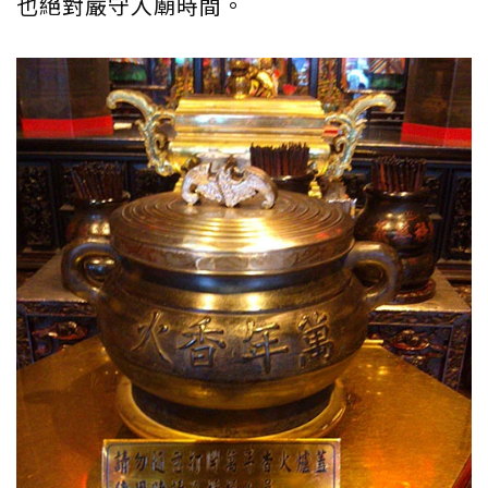
也絕對嚴守入廟時間。