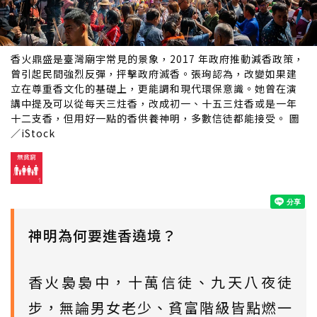
香火鼎盛是臺灣廟宇常見的景象，2017 年政府推動減香政策，
曾引起民間強烈反彈，抨擊政府滅香。張珣認為，改變如果建
立在尊重香文化的基礎上，更能調和現代環保意識。她曾在演
講中提及可以從每天三炷香，改成初一、十五三炷香或是一年
十二支香，但用好一點的香供養神明，多數信徒都能接受。 圖
／iStock
神明為何要進香遶境？
香火裊裊中，十萬信徒、九天八夜徒
步，無論男女老少、貧富階級皆點燃一