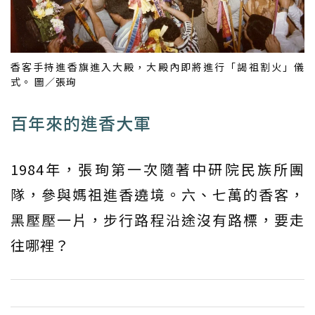
香客手持進香旗進入大殿，大殿內即將進行「謁祖割火」儀
式。 圖／張珣
百年來的進香大軍
1984年，張珣第一次隨著中研院民族所團
隊，參與媽祖進香遶境。六、七萬的香客，
黑壓壓一片，步行路程沿途沒有路標，要走
往哪裡？