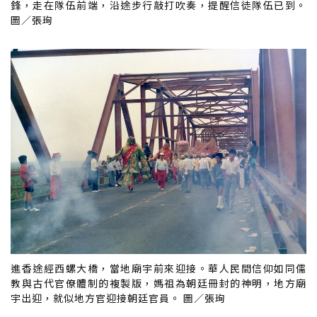
鋒，走在隊伍前端，沿途步行敲打吹奏，提醒信徒隊伍已到。
圖／張珣
進香途經西螺大橋，當地廟宇前來迎接。華人民間信仰如同儒
教與古代官僚體制的複製版，媽祖為朝廷冊封的神明，地方廟
宇出迎，就似地方官迎接朝廷官員。 圖／張珣