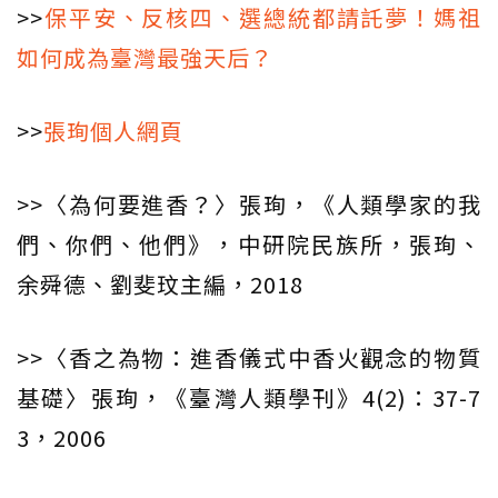
>>
保平安、反核四、選總統都請託夢！媽祖
如何成為臺灣最強天后？
>>
張珣個人網頁
>>〈為何要進香？〉張珣，《人類學家的我
們、你們、他們》，中研院民族所，張珣、
余舜德、劉斐玟主編，2018
>>〈香之為物：進香儀式中香火觀念的物質
基礎〉張珣，《臺灣人類學刊》4(2)：37-7
3，2006