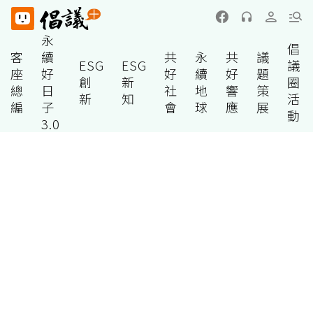
永
倡
客
續
共
永
共
議
ESG
ESG
議
座
好
好
續
好
題
創
新
圈
總
日
社
地
響
策
新
知
活
編
子
會
球
應
展
動
3.0