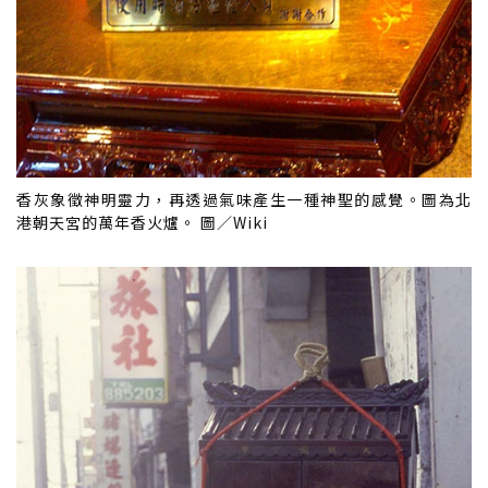
香灰象徵神明靈力，再透過氣味產生一種神聖的感覺。圖為北
港朝天宮的萬年香火爐。 圖／Wiki