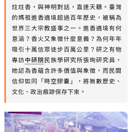
炷炷香，與神明對話，直達天聽。臺灣
的媽祖進香遶境超過百年歷史，被稱為
世界三大宗教盛事之一。進香遶境有何
意涵？香火又象徵什麼意義？為何年年
吸引十萬信眾徒步百萬公里？研之有物
專訪
中研院
民族學研究所張珣研究員，
她認為香蘊含許多價值與象徵，而民間
信仰如同「時空膠囊」，將無數歷史、
文化、政治痕跡保存下來。