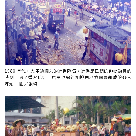
1980 年代，大甲鎮瀾宮的進香隊伍。進香是民間信仰總動員的
時刻，除了香客信徒，居民也紛紛相迎由地方團體組成的各大
陣頭。 圖／張珣