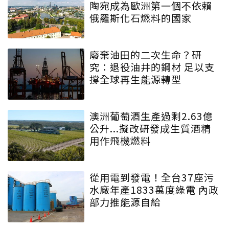
陶宛成為歐洲第一個不依賴
俄羅斯化石燃料的國家
廢棄油田的二次生命？研
究：退役油井的鋼材 足以支
撐全球再生能源轉型
澳洲葡萄酒生產過剩2.63億
公升...擬改研發成生質酒精
用作飛機燃料
從用電到發電！全台37座污
水廠年產1833萬度綠電 內政
部力推能源自給