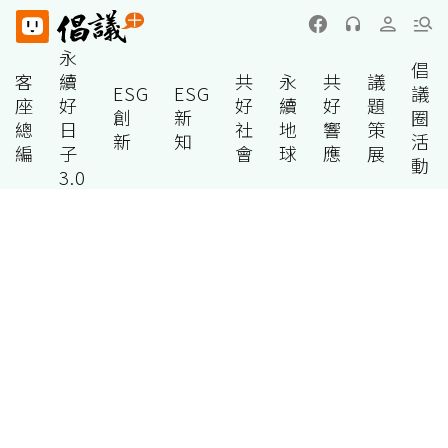
永
倡
客
續
共
永
共
議
ESG
ESG
議
座
好
好
續
好
題
創
新
圈
總
日
社
地
響
策
新
知
活
編
子
會
球
應
展
動
3.0