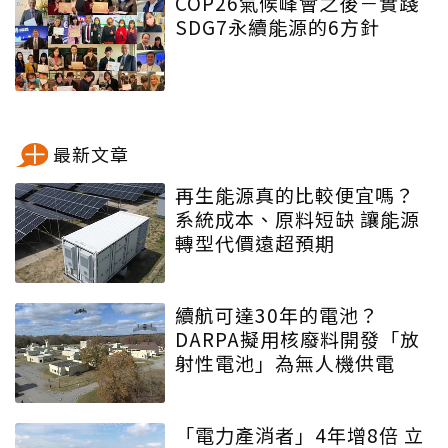
COP26氣候峰會之後－實踐
SDG7永續能源的6方針
最新文章
再生能源真的比較便宜嗎？
系統成本、原料短缺 讓能源
轉型代價遠超預期
續航可達30年的電池？
DARPA擬用核廢料開發「放
射性電池」為無人機供電
「電力產消者」4年增8倍 立