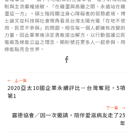
制與主流霸權過敏，「在雞蛋與高牆之間，永遠站在雞
蛋這一方」。碩士階段關注身心障礙者的弱勢處境，博
士論文從科技與社會視角看見台灣太陽光電「在地不使
用、民眾不參與」的問題。相信每一個人都擁有改變的
力量，因此畢業後決定勇敢提出解方，以行動倡議公民
電廠及綠能公益之理念，期盼號召更多人一起參與、用
綠能點亮全世界。
←
上一篇
2020亞太10國企業永續評比－台灣奪冠，5項
第1
下一篇
→
露德協會／因一次邀請，陪伴愛滋病友走了25
年