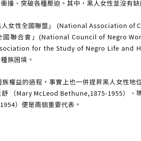
力衝撞、突破各種壓迫。其中，黑人女性並沒有缺
盟」 (National Association of Co
合會」(National Council of Negro Wo
 for the Study of Negro Life and Hi
善種族困境。
爭取種族權益的過程，事實上也一併提昇黑人女性地
ry McLeod Bethune,1875-1955）
1863-1954）便是兩個重要代表。