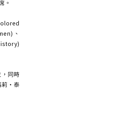
席。
lored
men)、
story)
位，同時
、瑪莉‧泰