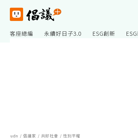
客座總編
永續好日子3.0
ESG創新
ES
udn
倡議家
共好社會
性別平權