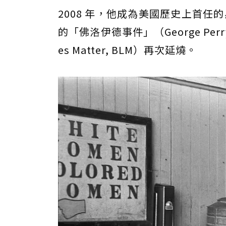
2008 年，他成為美國歷史上首任
的「佛洛伊德事件」（George Perry
es Matter, BLM）再次延燒。