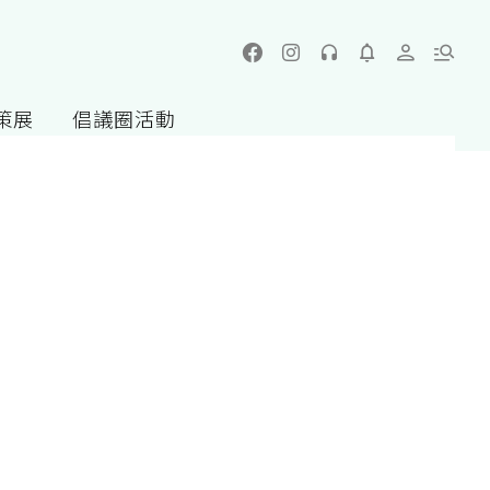
策展
倡議圈活動