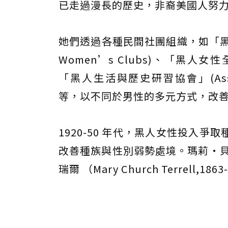
已走過漫長的歷史，非裔美國人努
她們透過各種民間社團組織，如「黑人女性全國聯
Women’s Clubs)、「黑人女性全國聯
「黑人生活與歷史研習協會」(Association
等，以不同於男性的多元方式，改
1920-50 年代，黑人女性投入
改善種族與性別弱勢處境。瑪莉‧貝舒 （Ma
瑞爾 （Mary Church Terrell,