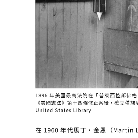
1896 年美國最高法院在「普萊西控訴佛格森案
《美國憲法》第十四條修正案後，確立種族隔離
United States Library
在 1960 年代馬丁‧金恩（Martin