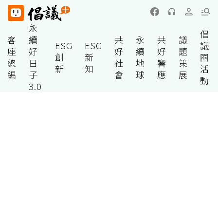
永
倡
客
續
共
永
共
議
ESG
ESG
議
座
好
好
續
好
題
創
新
圈
總
日
社
地
響
策
新
知
活
編
子
會
球
應
展
動
3.0