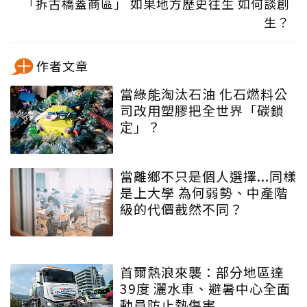
「拆古橋蓋商區」 如果地方歷史往生 如何談創
生？
作者文章
當綠能淘汰石油 化石燃料公
司改用塑膠把全世界「碳鎖
定」？
當離鄉不只是個人選擇...同樣
是上大學 為何弱勢、中產階
級的代價截然不同？
首爾熱浪來襲：部分地區達
39度 灑水車、避暑中心全面
動員防止熱傷害