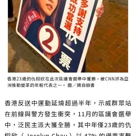
香港23歲的仇栩欣在此次區議會選舉中獲勝，被CNN評為亞
洲推動變革的年輕代表之一。 圖／摘自臉書
香港反送中運動延燒超過半年，示威群眾站
在前線與警方發生衝突，11月的區議會選舉
中，泛民主派大獲全勝，其中年僅23歲的仇
栩欣（ Jocelyn Chau ）以 47% 的得票率擊