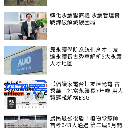
轉化永續變商機 永續管理實
戰課破解減碳困局
靠永續學院系統化育才！友
達永續長古秀華解析5大永續
人才地圖
【倡議家電台】友達光電 古
秀華｜她當永續長7年啦 用人
資邏輯解構ESG
農民最強後盾！植物診療師
首考643人通過 第二屆5月開