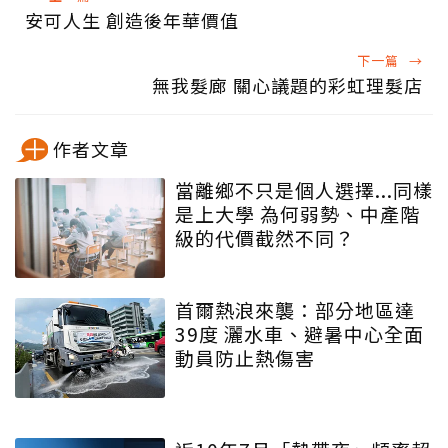
安可人生 創造後年華價值
下一篇
→
無我髮廊 關心議題的彩虹理髮店
作者文章
當離鄉不只是個人選擇...同樣
是上大學 為何弱勢、中產階
級的代價截然不同？
首爾熱浪來襲：部分地區達
39度 灑水車、避暑中心全面
動員防止熱傷害