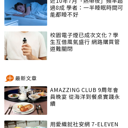
近10年7月「熱帶夜」頻率超
過8成 學者：一半睡眠時間可
能都睡不好
校園電子煙已成次文化？學
生互借風氣盛行 網路購買管
道難關閉
最新文章
AMAZZING CLUB 9周年會
員晚宴 從海洋到餐桌實踐永
續
用愛織就社安網 7-ELEVEN