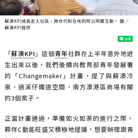
蘇澳KPI成員走入社區，跨世代和在地的阿公阿嬤互動。 圖／
蘇澳KPI提供
「
蘇澳KPI
」這個
青年
社群在上半年意外地迸
生出來以後，我們後續向教育部青年發展署
的「Changemaker」計畫，提了與蘇澳冷
泉、過溪仔鐵道空間、南方澳港區商場有關
的3個案子。
正當計畫通過，準備如火如荼的進行之際，
夥伴C動能旺盛又積極地提議，想要辦理跟青