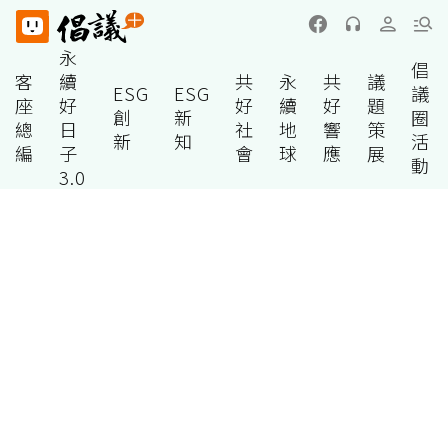
永
倡
客
續
共
永
共
議
ESG
ESG
議
座
好
好
續
好
題
創
新
圈
總
日
社
地
響
策
新
知
活
編
子
會
球
應
展
動
3.0