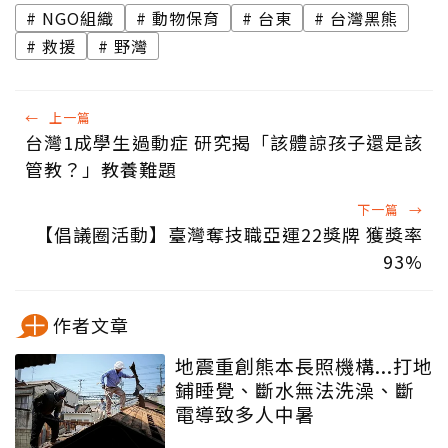
NGO組織
動物保育
台東
台灣黑熊
救援
野灣
←
上一篇
台灣1成學生過動症 研究揭「該體諒孩子還是該
管教？」教養難題
下一篇
→
【倡議圈活動】臺灣奪技職亞運22獎牌 獲獎率
93%
作者文章
地震重創熊本長照機構...打地
鋪睡覺、斷水無法洗澡、斷
電導致多人中暑