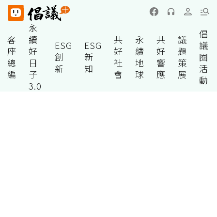
永
倡
客
續
共
永
共
議
ESG
ESG
議
座
好
好
續
好
題
創
新
圈
總
日
社
地
響
策
新
知
活
編
子
會
球
應
展
動
3.0