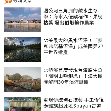
最新文章
湄公河三角洲的鹹水生存
學：海水入侵讓稻作、果樹
枯萎 逼出稻蝦輪作農業
北美最大的黑水沼澤！「奧
克弗諾基沼澤」成美國第27
座世界遺產
北勢溪首度發現台灣原生魚
「陽明山吻鰕虎」！海大團
隊解開30年溪流謎團
重現傳統砌石技藝 手工修復
泰雅族起源地Sbayan古道