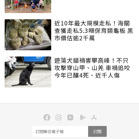
近10年最大規模走私！海關
查獲走私5.3噸保育類龜板 黑
市價估逾2千萬
遊蕩犬貓禍害攀高峰！不只
攻擊穿山甲、山羌 車禍追咬
今年已釀4死、近千人傷
訂閱