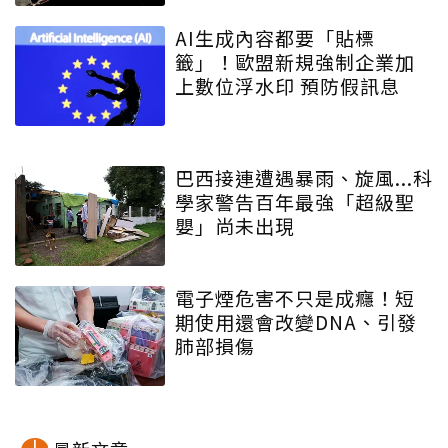
AI生成內容都要「貼標
籤」！歐盟新規強制企業加
上數位浮水印 預防假訊息
巴西接連遭遇暴雨、旋風...科
學家警告百年最強「超級聖
嬰」尚未出現
電子煙危害不只是成癮！短
期使用還會改變DNA、引發
肺部損傷