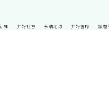
G新知
共好社會
永續地球
共好響應
議題