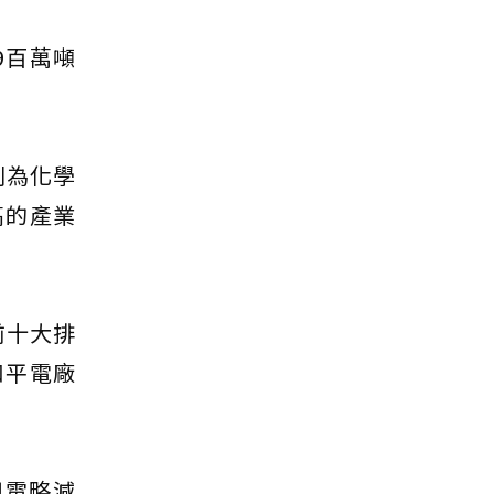
9百萬噸
則為化學
高的產業
前十大排
和平電廠
用電略減