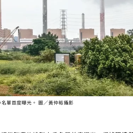
戶名單首度曝光。 圖／黃仲裕攝影