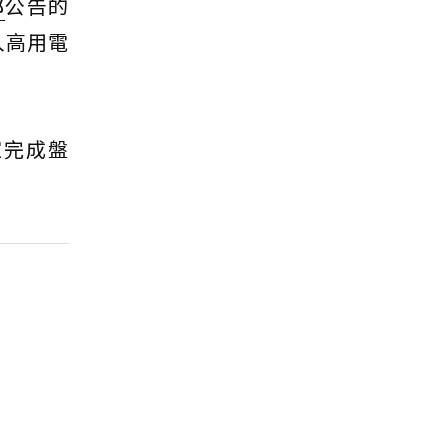
部
公告的
入高用電
家完成盤