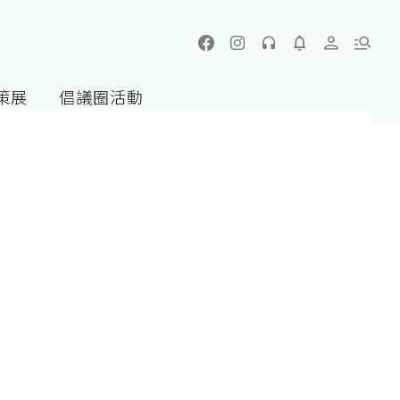
策展
倡議圈活動