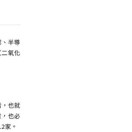
業、半導
（二氧化
者，也就
業，也必
12家。