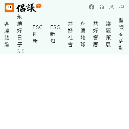
永
倡
客
續
共
永
共
議
ESG
ESG
議
座
好
好
續
好
題
創
新
圈
總
日
社
地
響
策
新
知
活
編
子
會
球
應
展
動
3.0