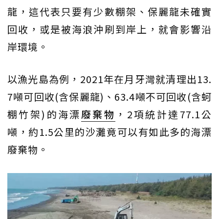
龍，這代表只要有少數棚架、保麗龍未確實
回收，或是被海浪沖刷到岸上，就會影響沿
岸環境。
以漁光島為例，2021年在月牙灣就清理出13.
7噸可回收(含保麗龍)、63.4噸不可回收(含蚵
棚竹架)的海漂
廢棄物
，2項統計達77.1公
噸，約1.5公里的沙灘竟可以有如此多的海漂
廢棄物。