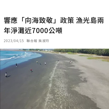
響應「向海致敬」政策 漁光島兩
年淨灘近7000公噸
2023/04/15
聯合報 吳淑玲