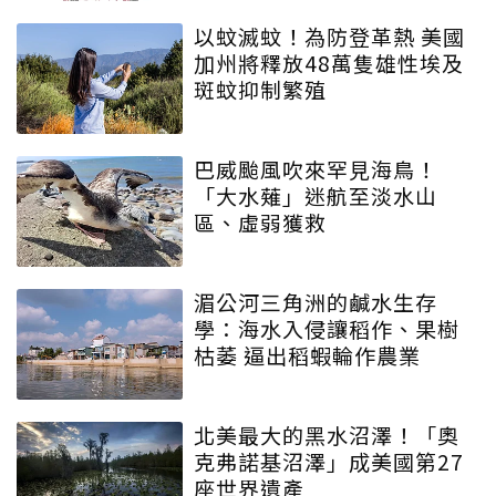
以蚊滅蚊！為防登革熱 美國
加州將釋放48萬隻雄性埃及
斑蚊抑制繁殖
巴威颱風吹來罕見海鳥！
「大水薙」迷航至淡水山
區、虛弱獲救
湄公河三角洲的鹹水生存
學：海水入侵讓稻作、果樹
枯萎 逼出稻蝦輪作農業
北美最大的黑水沼澤！「奧
克弗諾基沼澤」成美國第27
座世界遺產