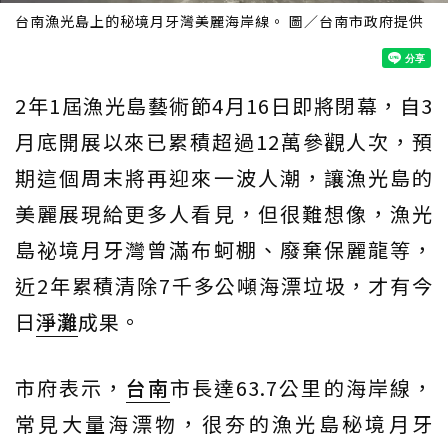
台南漁光島上的秘境月牙灣美麗海岸線。 圖／台南市政府提供
2年1屆漁光島藝術節4月16日即將閉幕，自3
月底開展以來已累積超過12萬參觀人次，預
期這個周末將再迎來一波人潮，讓漁光島的
美麗展現給更多人看見，但很難想像，漁光
島祕境月牙灣曾滿布蚵棚、廢棄保麗龍等，
近2年累積清除7千多公噸海漂垃圾，才有今
日
淨灘
成果。
市府表示，
台南
市長達63.7公里的海岸線，
常見大量海漂物，很夯的漁光島秘境月牙