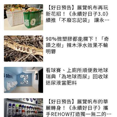
【好日預告】展覽帆布再玩
新花招！《永續好日子3.0》
續推「不廢忘記袋」 讓永續
增添驚喜與期待
98%微塑膠都能攔下！「奇
蹟之樹」辣木淨水效果不輸
明礬
看球賽、上廁所順便救地球
瑞典「為地球而尿」回收球
迷尿液當肥料
【好日預告】展覽帆布的華
麗轉身！《永續好日子》攜
手REHOW打造獨一無二的