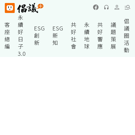
永
倡
客
續
共
永
共
議
ESG
ESG
議
座
好
好
續
好
題
創
新
圈
總
日
社
地
響
策
新
知
活
編
子
會
球
應
展
動
3.0