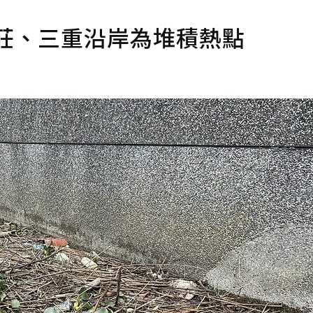
莊、三重沿岸為堆積熱點