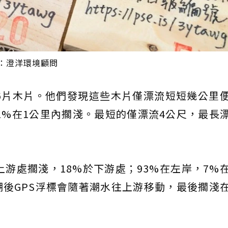
：澄洋環境顧問
6片木片。他們發現這些木片僅漂流短短幾公里
31%在1公里內擱淺。最短的僅漂流4公尺，最長
上游處擱淺，18%於下游處；93%在左岸，7%
潮後GPS浮標會隨著潮水往上游移動，最後擱淺