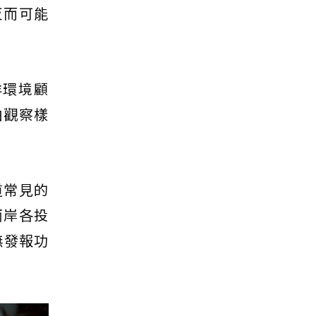
反而可能
洋環境顧
由觀察樣
道常見的
兩岸各投
無發報功