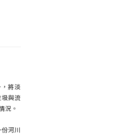
一，將淡
垃圾與流
情況。
一份河川