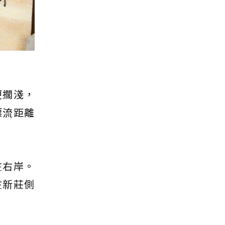
便擱淺，
漂流距離
在右岸。
在新莊側