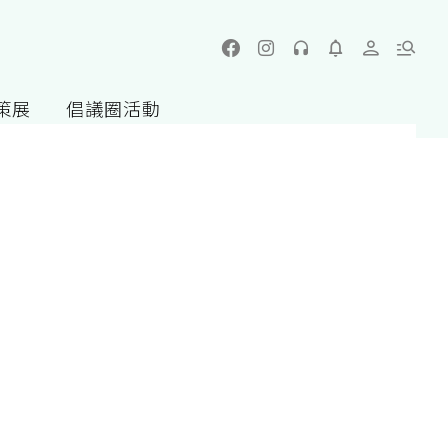
策展
倡議圈活動