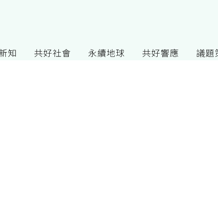
G新知
共好社會
永續地球
共好響應
議題