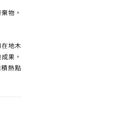
廢棄物，
和在地木
驗成果，
堆積熱點