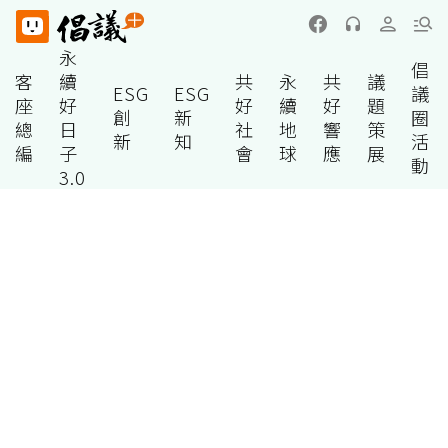
永
倡
客
續
共
永
共
議
ESG
ESG
議
座
好
好
續
好
題
創
新
圈
總
日
社
地
響
策
新
知
活
編
子
會
球
應
展
動
3.0