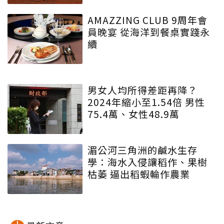
AMAZZING CLUB 9周年會
員晚宴 從海洋到餐桌實踐永
續
男女人均所得差距再降？
2024年縮小至1.54倍 男性
75.4萬、女性48.9萬
湄公河三角洲的鹹水生存
學：海水入侵讓稻作、果樹
枯萎 逼出稻蝦輪作農業