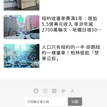
紐約收塞車費滿1年：增加
5.5億美元收入 車流年減
2700萬輛次、地鐵日增30萬
人
人口只有紐約的一半 卻跟紐
約一樣塞車！柏林發起「禁
車公投」
訂閱