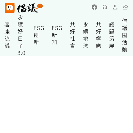
永
倡
客
續
共
永
共
議
ESG
ESG
議
座
好
好
續
好
題
創
新
圈
總
日
社
地
響
策
新
知
活
編
子
會
球
應
展
動
3.0