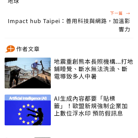
地球
下一篇
→
Impact hub Taipei：善用科技與網路，加溫影
響力
作者文章
地震重創熊本長照機構...打地
鋪睡覺、斷水無法洗澡、斷
電導致多人中暑
AI生成內容都要「貼標
籤」！歐盟新規強制企業加
上數位浮水印 預防假訊息