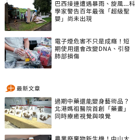
巴西接連遭遇暴雨、旋風...科
學家警告百年最強「超級聖
嬰」尚未出現
電子煙危害不只是成癮！短
期使用還會改變DNA、引發
肺部損傷
最新文章
過期中藥還能變身藝術品？
北港媽祖醫院首創「藥畫」
同時療癒視覺與嗅覺
農業廢棄物新生機！中山大