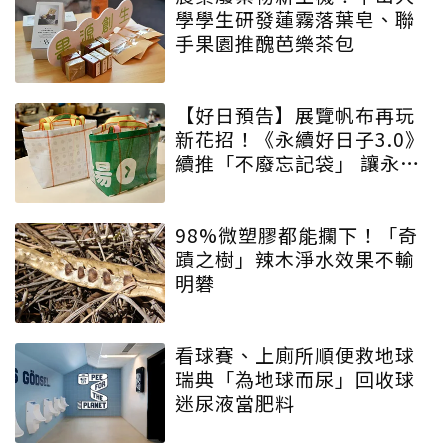
學學生研發蓮霧落葉皂、聯
手果園推醜芭樂茶包
【好日預告】展覽帆布再玩
新花招！《永續好日子3.0》
續推「不廢忘記袋」 讓永續
增添驚喜與期待
98%微塑膠都能攔下！「奇
蹟之樹」辣木淨水效果不輸
明礬
看球賽、上廁所順便救地球
瑞典「為地球而尿」回收球
迷尿液當肥料