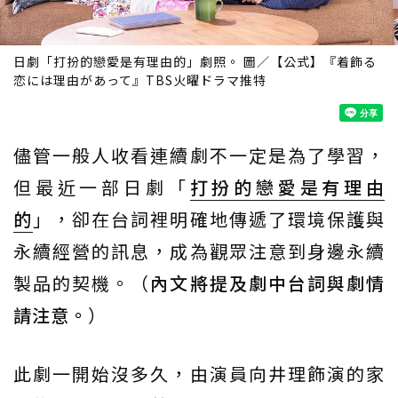
日劇「打扮的戀愛是有理由的」劇照。 圖／【公式】『着飾る
恋には理由があって』TBS火曜ドラマ推特
儘管一般人收看連續劇不一定是為了學習，
但最近一部日劇「
打扮的戀愛是有理由
的
」，卻在台詞裡明確地傳遞了環境保護與
永續經營的訊息，成為觀眾注意到身邊永續
製品的契機。（
內文將提及劇中台詞與劇情
請注意。
）
此劇一開始沒多久，由演員向井理飾演的家