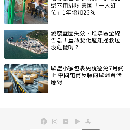
還不用排隊 美國「一人訂
位」1年增加23%
減廢藍圖失效、堆填區全線
告急！重啟焚化爐能拯救垃
圾危機嗎？
歐盟小額包裹免稅豁免7月終
止 中國電商反轉向歐洲倉儲
應對