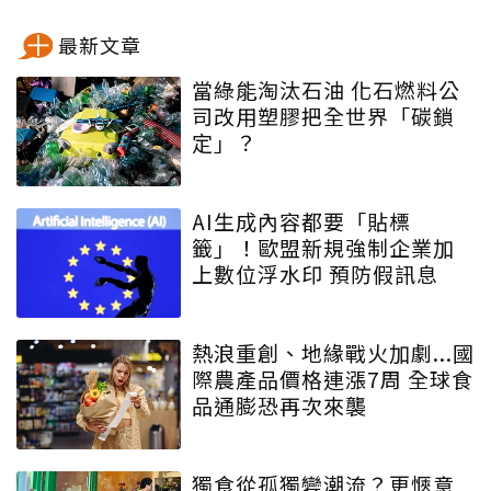
最新文章
當綠能淘汰石油 化石燃料公
司改用塑膠把全世界「碳鎖
定」？
AI生成內容都要「貼標
籤」！歐盟新規強制企業加
上數位浮水印 預防假訊息
熱浪重創、地緣戰火加劇...國
際農產品價格連漲7周 全球食
品通膨恐再次來襲
獨食從孤獨變潮流？更愜意