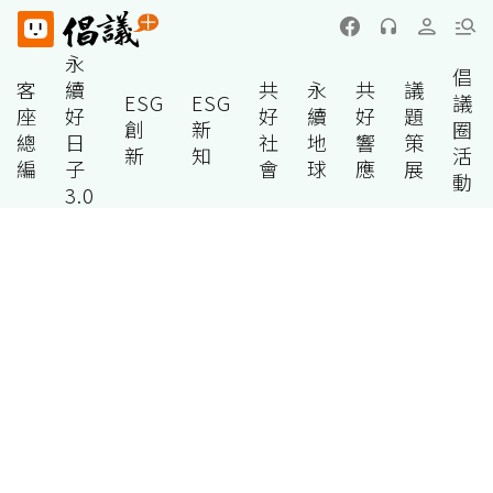
永
倡
客
續
共
永
共
議
ESG
ESG
議
座
好
好
續
好
題
創
新
圈
總
日
社
地
響
策
新
知
活
編
子
會
球
應
展
動
3.0