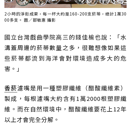
2小時的淨街成果，每一杯大約是160-200支菸蒂，總計1萬30
00多支。 圖／鄒敏惠 攝影
國立台灣戲曲學院高三的錢佳榆也說：「水
溝蓋周邊的菸蒂數量之多，很難想像如果這
些菸蒂都流到海洋會對環境造成多大的危
害。」
香菸
濾嘴是用一種塑膠纖維（醋酸纖維素）
製成，每根濾嘴大約含有1萬2000根塑膠纖
維。而在自然環境中，醋酸纖維要花上12年
以上才會完全分解。