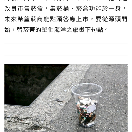
改良市售菸盒，集菸桶、菸盒功能於一身，
未來希望菸商能點頭答應上市，要從源頭開
始，替菸蒂的塑化海洋之旅畫下句點。