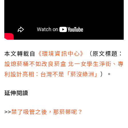
本文轉載自
《環境資訊中心》
（原文標題：
設熄菸桶不如改良菸盒 北一女學生淨街、專
利設計亮相：台灣不是「菸沒綠洲」
）。
延伸閱讀
>>
禁了吸管之後，那菸蒂呢？