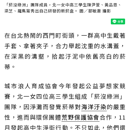
「菸沒綠洲」團隊成員，北一女中高三學生陳尹萱、黃品恩、
梁芝、羅雋甯秀出自己研發的新菸盒。 圖／鄒敏惠 攝影
在台北熱鬧的西門町街頭，一群高中生戴著
手套、拿著夾子，合力舉起沈重的水溝蓋，
在深黑的溝壑，拾起汙泥中依舊亮白的菸
蒂。
城市浪人育成協會今年發起公益夢想家競
賽，北一女四位高三學生組成「菸沒綠洲」
團隊，因淨灘而發覺菸蒂對
海洋汙染
的嚴重
性，進而與環保團體
荒野保護協會
合作，11
月發起高中生淨街行動。不只如此，他們還