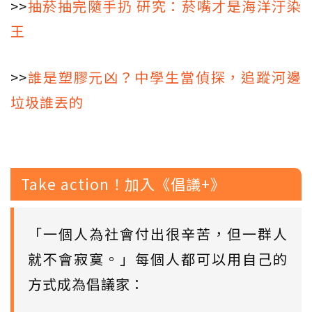
>>
抽菸抽完隨手扔 研究：菸嘴才是海洋汙染
王
>>
誰是塑膠元凶？中學生當偵探，追蹤河邊
垃圾誰丟的
Take action！加入《倡議+》
「一個人為社會付出很辛苦，但一群人
就不會寂寞。」每個人都可以用自己的
方式成為倡議家：