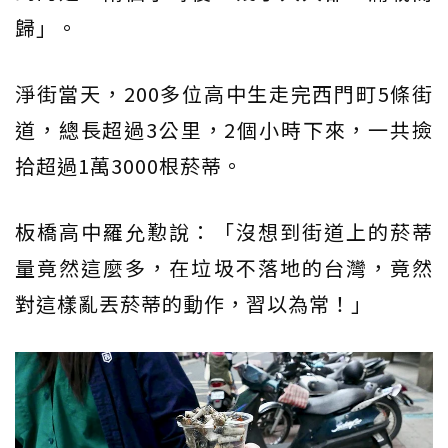
歸」。
淨街當天，200多位高中生走完西門町5條街
道，總長超過3公里，2個小時下來，一共撿
拾超過1萬3000根菸蒂。
板橋高中羅允懃說：「沒想到街道上的菸蒂
量竟然這麼多，在垃圾不落地的台灣，竟然
對這樣亂丟菸蒂的動作，習以為常！」