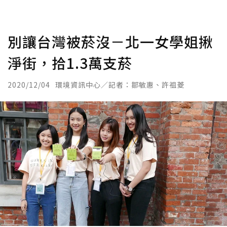
別讓台灣被菸沒－北一女學姐揪
淨街，拾1.3萬支菸
2020/12/04
環境資訊中心／記者：鄒敏惠、許祖菱