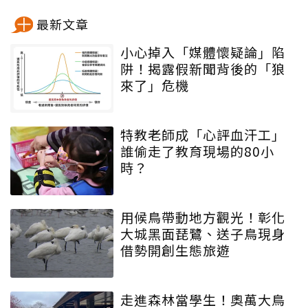
最新文章
小心掉入「媒體懷疑論」陷
阱！揭露假新聞背後的「狼
來了」危機
特教老師成「心評血汗工」
誰偷走了教育現場的80小
時？
用候鳥帶動地方觀光！彰化
大城黑面琵鷺、送子鳥現身
借勢開創生態旅遊
走進森林當學生！奧萬大鳥