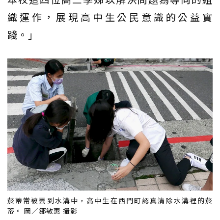
織運作，展現高中生公民意識的公益實
踐。」
菸蒂常被丟到水溝中，高中生在西門町認真清除水溝裡的菸
蒂。 圖／鄒敏惠 攝影