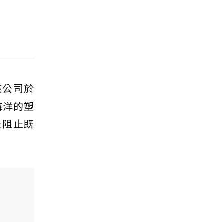
該公司於
海洋的塑
是阻止既