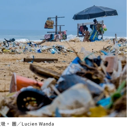
。 圖／Lucien Wanda