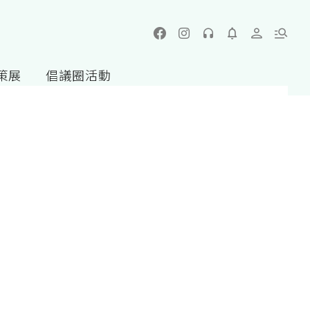
策展
倡議圈活動