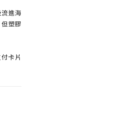
圾流進海
，但塑膠
支付卡片