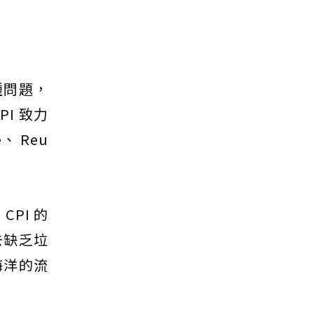
種問題，
I 致力
 Reu
PI 的
去缺乏垃
海洋的流