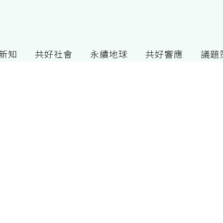
G新知
共好社會
永續地球
共好響應
議題