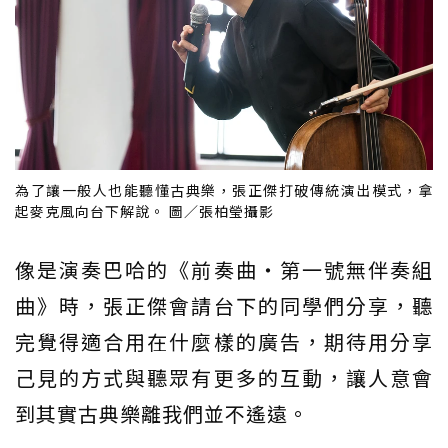
為了讓一般人也能聽懂古典樂，張正傑打破傳統演出模式，拿
起麥克風向台下解說。 圖／張柏瑩攝影
像是演奏巴哈的《前奏曲・第一號無伴奏組
曲》時，張正傑會請台下的同學們分享，聽
完覺得適合用在什麼樣的廣告，期待用分享
己見的方式與聽眾有更多的互動，讓人意會
到其實古典樂離我們並不遙遠。