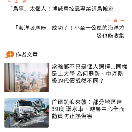
←
上一篇
「鳥事」太惱人！博威鳥控靠專業請鳥搬家
下一篇
→
「海洋吸塵器」成功了！小至一公厘的海洋垃
圾也能收集
作者文章
當離鄉不只是個人選擇...同樣
是上大學 為何弱勢、中產階
級的代價截然不同？
首爾熱浪來襲：部分地區達
39度 灑水車、避暑中心全面
動員防止熱傷害