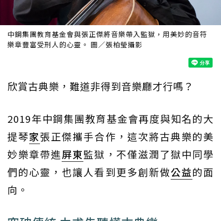
中鋼集團教育基金會與張正傑將音樂帶入監獄，用美妙的音符
樂章豐富受刑人的心靈。 圖／張柏瑩攝影
欣賞古典樂，難道非得到音樂廳才行嗎？
2019年中鋼集團教育基金會再度與知名的大
提琴
家
張正傑攜手合作，這次將古典樂的美
妙樂章帶進
屏東
監獄，不僅滋潤了獄中同學
們的心靈，也讓人看到更多創新做
公益
的面
向。