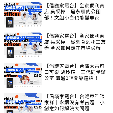
【倡議家電台】全家便利商
店 吳采樺｜最永續的公關
部！文組小白也能變專家
【倡議家電台】全家便利商
店 吳采樺｜從剩食到移工友
善 全家如何走在市場尖端
【倡議家電台】台灣太古可
口可樂 胡玲瑄｜三代同堂辦
公室 溝通0隔閡靠這招！
【倡議家電台】台灣萊雅陳
家祥｜永續沒有考古題！小
創意如何解決大問題