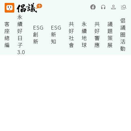
永
倡
客
續
共
永
共
議
ESG
ESG
議
座
好
好
續
好
題
創
新
圈
總
日
社
地
響
策
新
知
活
編
子
會
球
應
展
動
3.0