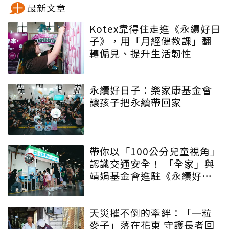
最新文章
Kotex靠得住走進《永續好日
子》，用「月經健教課」翻
轉偏見、提升生活韌性
永續好日子：樂家康基金會
讓孩子把永續帶回家
帶你以「100公分兒童視角」
認識交通安全！ 「全家」與
靖娟基金會進駐《永續好日
子》 特殊互動設計帶領大眾
學習交安知識
天災摧不倒的牽絆：「一粒
麥子」落在花東 守護長者回