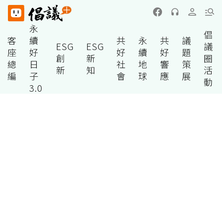
永
倡
客
續
共
永
共
議
ESG
ESG
議
座
好
好
續
好
題
創
新
圈
總
日
社
地
響
策
新
知
活
編
子
會
球
應
展
動
3.0