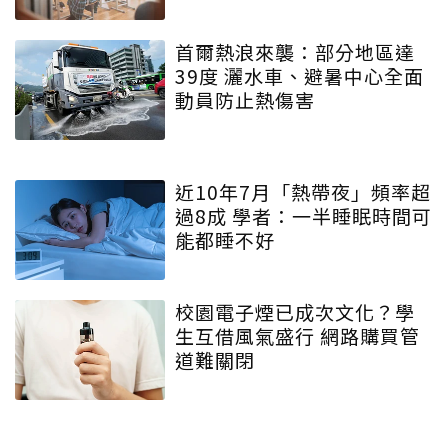
首爾熱浪來襲：部分地區達
39度 灑水車、避暑中心全面
動員防止熱傷害
近10年7月「熱帶夜」頻率超
過8成 學者：一半睡眠時間可
能都睡不好
校園電子煙已成次文化？學
生互借風氣盛行 網路購買管
道難關閉