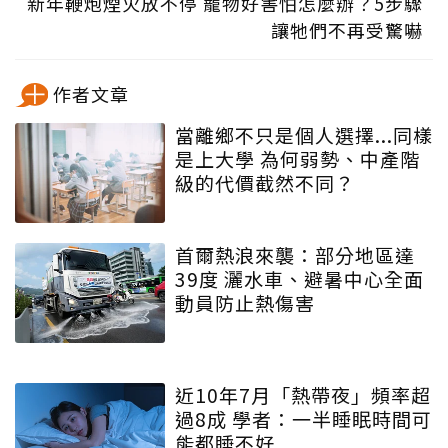
新年鞭炮煙火放不停 寵物好害怕怎麼辦？5步驟
讓牠們不再受驚嚇
作者文章
當離鄉不只是個人選擇...同樣
是上大學 為何弱勢、中產階
級的代價截然不同？
首爾熱浪來襲：部分地區達
39度 灑水車、避暑中心全面
動員防止熱傷害
近10年7月「熱帶夜」頻率超
過8成 學者：一半睡眠時間可
能都睡不好