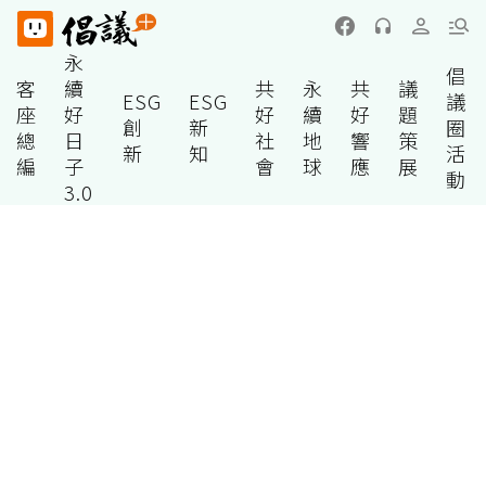
永
倡
客
續
共
永
共
議
ESG
ESG
議
座
好
好
續
好
題
創
新
圈
總
日
社
地
響
策
新
知
活
編
子
會
球
應
展
動
3.0