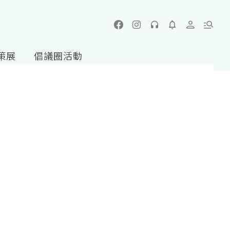
策展
倡議圈活動