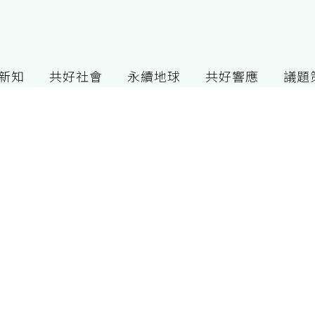
G新知
共好社會
永續地球
共好響應
議題