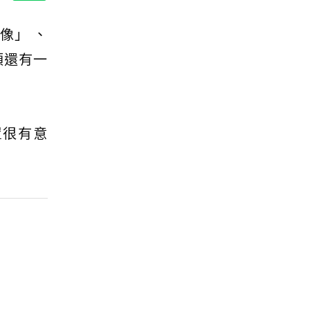
像」 、
頭還有一
置很有意