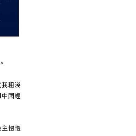
。
就我粗淺
到中國經
為主慢慢