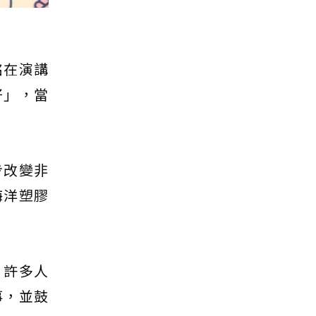
銘在演講
好」，當
步改變非
海洋塑膠
，許多人
事，並鼓