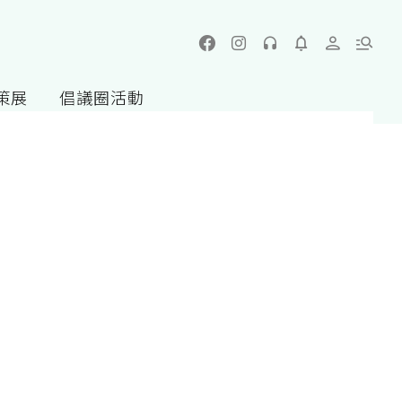
策展
倡議圈活動