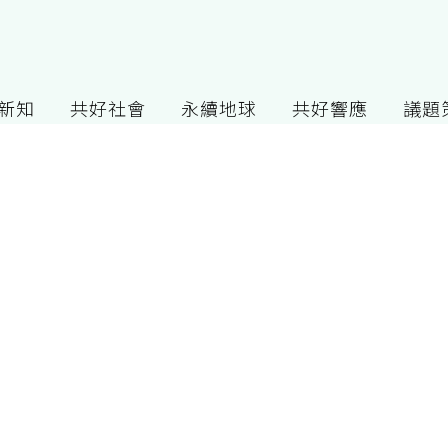
G新知
共好社會
永續地球
共好響應
議題