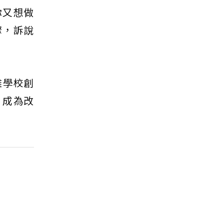
你又想做
驟，訴說
雜學校創
 成為改