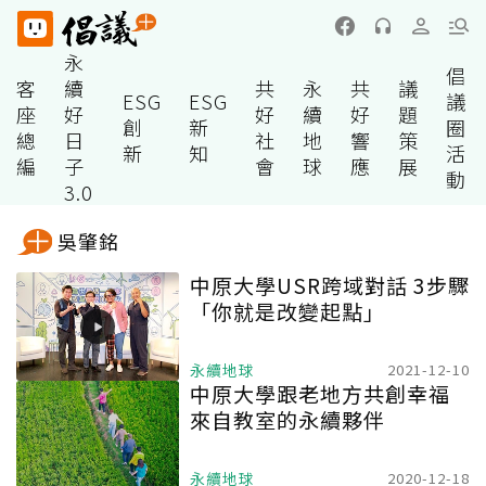
永
倡
客
續
共
永
共
議
ESG
ESG
議
座
好
好
續
好
題
創
新
圈
總
日
社
地
響
策
新
知
活
編
子
會
球
應
展
動
3.0
吳肇銘
中原大學USR跨域對話 3步驟
「你就是改變起點」
永續地球
2021-12-10
中原大學跟老地方共創幸福
來自教室的永續夥伴
永續地球
2020-12-18