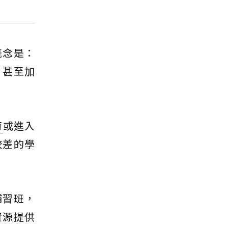
概念是：
、甚至加
育
或進入
較差的學
補習班，
資源提供