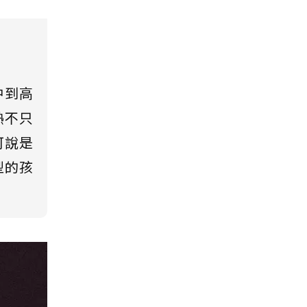
中到高
熱不只
可說是
型的孩