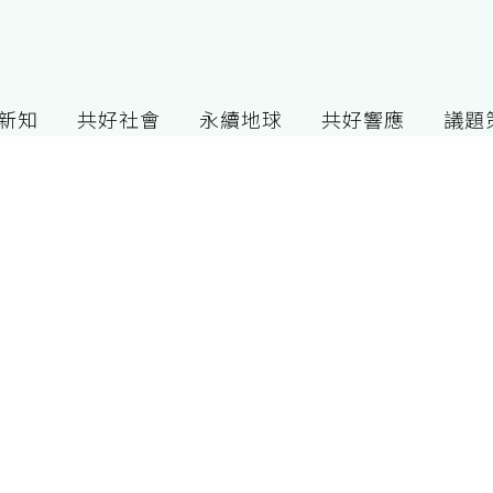
G新知
共好社會
永續地球
共好響應
議題