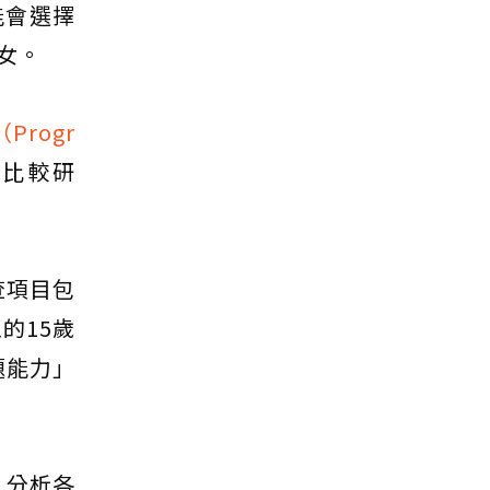
能會選擇
女。
rogr
的比較研
查項目包
的15歲
題能力」
，分析各