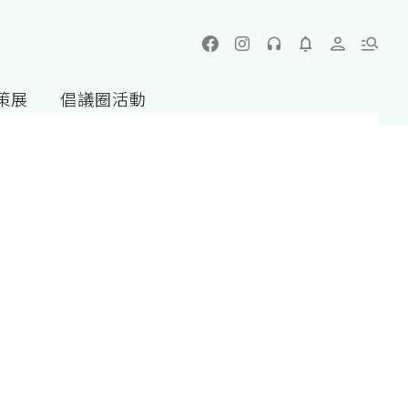
策展
倡議圈活動