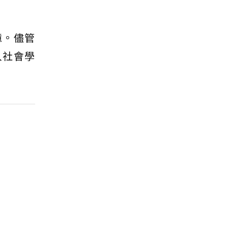
憶。儘管
入社會學