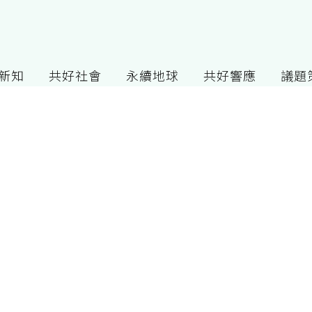
G新知
共好社會
永續地球
共好響應
議題