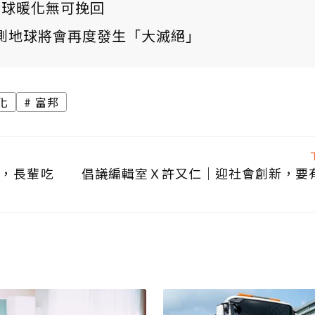
：全球暖化無可挽回
測地球將會再度發生「大滅絕」
化
富邦
照，長輩吃
倡議編輯室Ｘ許又仁｜迎社會創新，要