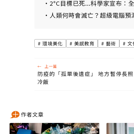
2°C目標已死...科學家宣布
人類何時會滅亡？超級電腦預
環境美化
美感教育
藝術
文
←
上一篇
防疫的「孤單後遺症」 地方暫停長
冷飯
作者文章