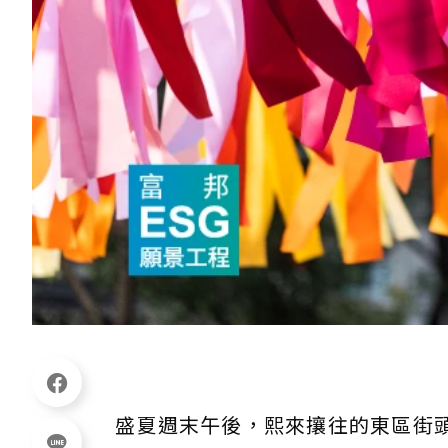
盛夏週末午後，熙來攘往的東區街