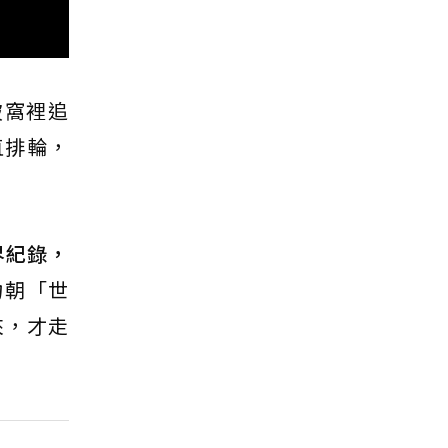
被窩裡追
直排輪，
界紀錄，
力朝「世
來，才走