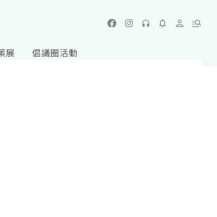
策展
倡議圈活動