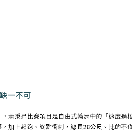
賽缺一不可
」，蕭秉昇比賽項目是自由式輪滑中的「速度過
角標，加上起跑、終點衝刺，總長28公尺。比的不