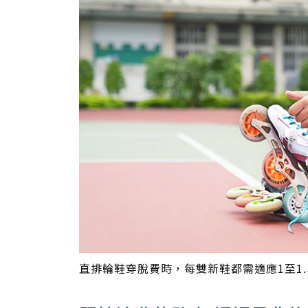
直排輪鞋穿脫費時，每雙新鞋都需適應1至1.