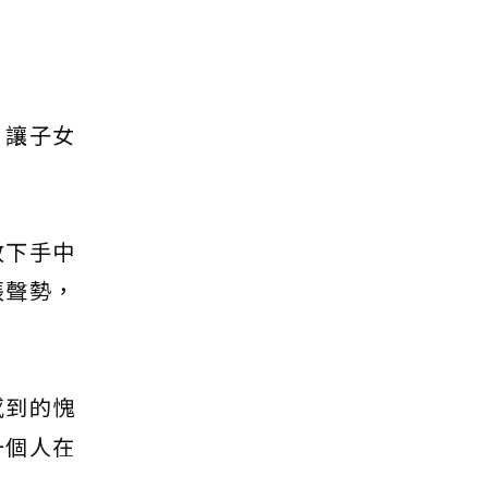
」讓子女
放下手中
張聲勢，
感到的愧
一個人在