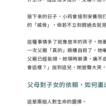
接下來的日子，小筠會接到安養院
的「威脅」，倘若不立刻趕過去就
這種事情多了就像放羊的孩子，她
一次父親「真的」跳樓自殺了，她
父親已經氣絕，她頓時崩潰，痛不
會這樣？」說到這兒，她放聲大哭
父母對子女的依賴，如何畫
這是兩個人對生命的選擇。