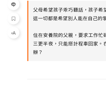
父母希望孩子乖巧聽話，孩子希
這一切都是希望別人能在自己的
住在安養院的父親，要求工作忙
三更半夜，只能搭計程車回家。
辦？