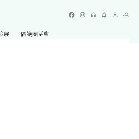
策展
倡議圈活動