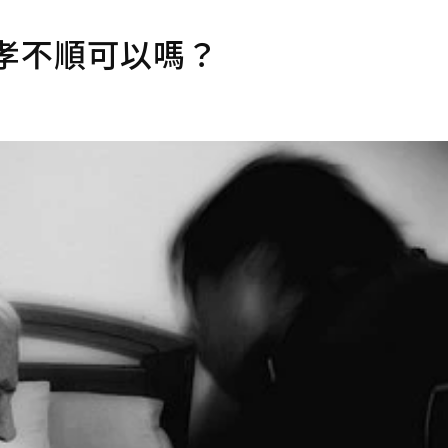
孝不順可以嗎？