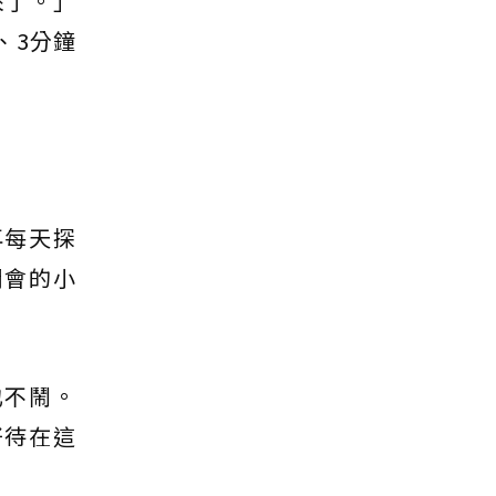
來了。」
、3分鐘
再每天探
開會的小
也不鬧。
好待在這