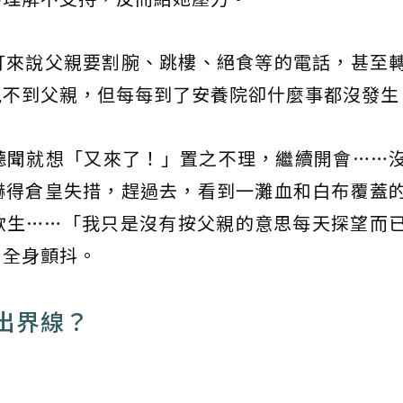
打來說父親要割腕、跳樓、絕食等的電話，甚至
見不到父親，但每每到了安養院卻什麼事都沒發生
聽聞就想「又來了！」置之不理，繼續開會……
嚇得倉皇失措，趕過去，看到一灘血和白布覆蓋
欲生……「我只是沒有按父親的意思每天探望而
，全身顫抖。
出界線？