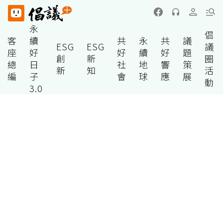
永
倡
客
續
共
永
共
議
ESG
ESG
議
座
好
好
續
好
題
創
新
圈
總
日
社
地
響
策
新
知
活
編
子
會
球
應
展
動
3.0