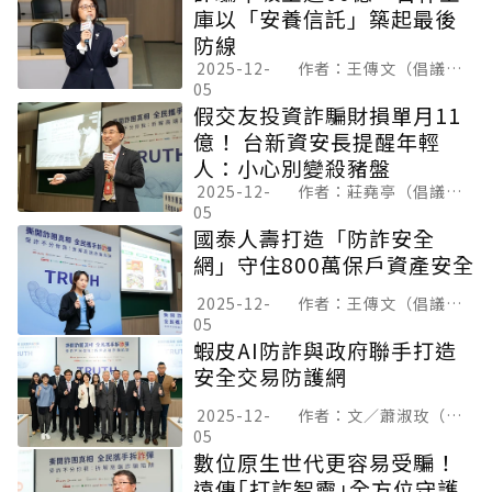
庫以「安養信託」築起最後
防線
2025-12-
王傳文（倡議企劃）
05
假交友投資詐騙財損單月11
億！ 台新資安長提醒年輕
人：小心別變殺豬盤
2025-12-
莊堯亭（倡議企劃）
05
國泰人壽打造「防詐安全
網」守住800萬保戶資產安全
2025-12-
王傳文（倡議企劃）
05
蝦皮AI防詐與政府聯手打造
安全交易防護網
2025-12-
文／蕭淑玫（倡議企劃）
05
數位原生世代更容易受騙！
遠傳｢打詐智靈｣全方位守護