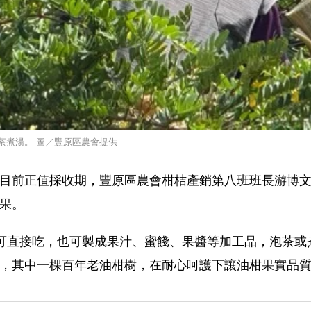
茶煮湯。 圖／豐原區農會提供
目前正值採收期，豐原區農會柑桔產銷第八班班長游博
果。
可直接吃，也可製成果汁、蜜餞、果醬等加工品，泡茶或
，其中一棵百年老油柑樹，在耐心呵護下讓油柑果實品