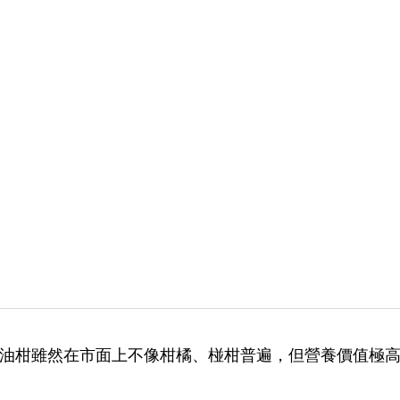
油柑雖然在市面上不像柑橘、椪柑普遍，但營養價值極