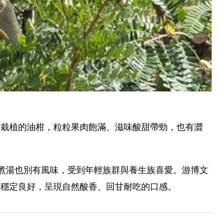
文栽植的油柑，粒粒果肉飽滿、滋味酸甜帶勁，也有澀
煮湯也別有風味，受到年輕族群與養生族喜愛。游博文
質穩定良好，呈現自然酸香、回甘耐吃的口感。