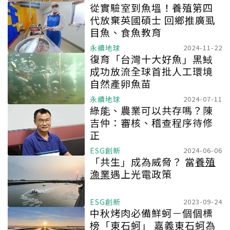
從實驗室到魚塭！養殖第四
代放棄英國碩士 回鄉推廣虱
目魚、食魚教育
永續地球
2024-11-22
復育「台灣十大好魚」黑䱛
成功放流全球首批人工環境
自然產卵魚苗
永續地球
2024-07-11
綠能、農業可以共存嗎？陳
吉仲：審核、稽查程序待修
正
ESG創新
2024-06-06
「共生」成為威脅？ 當
養殖
漁業
遇上光電政策
ESG創新
2023-09-24
中秋烤肉必備鮮蚵－個個標
榜「東石蚵」 嘉義東石蚵為