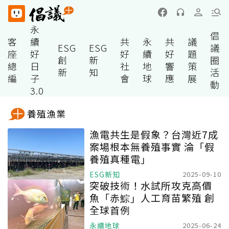
永
倡
客
續
共
永
共
議
ESG
ESG
議
座
好
好
續
好
題
創
新
圈
總
日
社
地
響
策
新
知
活
編
子
會
球
應
展
動
3.0
養殖漁業
漁電共生是假象？台灣近7成
案場根本無養殖事實 淪「假
養殖真種電」
ESG新知
2025-09-10
突破技術！水試所攻克高價
魚「赤鯮」人工育苗繁殖 創
全球首例
永續地球
2025-06-24