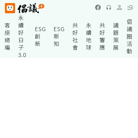
永
倡
客
續
共
永
共
議
ESG
ESG
議
座
好
好
續
好
題
創
新
圈
總
日
社
地
響
策
新
知
活
編
子
會
球
應
展
動
3.0