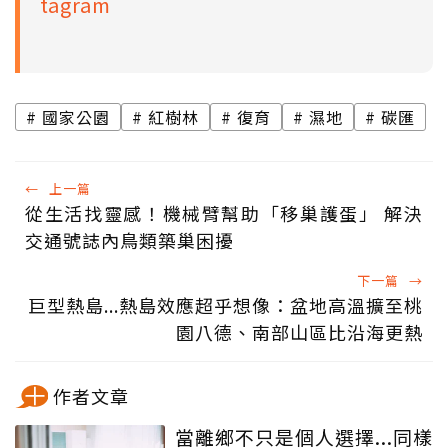
tagram
國家公園
紅樹林
復育
濕地
碳匯
←
上一篇
從生活找靈感！機械臂幫助「移巢護蛋」 解決
交通號誌內鳥類築巢困擾
下一篇
→
巨型熱島...熱島效應超乎想像：盆地高溫擴至桃
園八德、南部山區比沿海更熱
作者文章
當離鄉不只是個人選擇...同樣