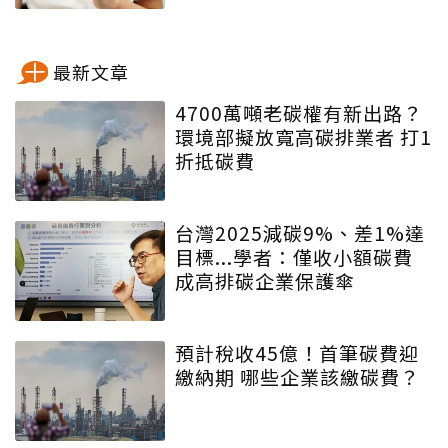
最新文章
4700萬噸老碳權有新出路？
環境部擬放寬高碳排業者 打1
折抵碳費
台灣2025減碳9%、差1%達
目標...學者：僅收小額碳費
成高排碳企業保護傘
預計稅收45億！首筆碳費迎
繳納期 哪些企業該繳碳費？