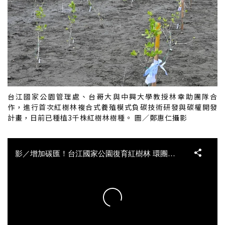
台江國家公園管理處、台哥大與中興大學教授林幸助團隊合
作，進行首次紅樹林複合式養殖模式負碳技術研發與碳權開發
計畫，日前已種植3千株紅樹林樹種。 圖／鄭惠仁攝影