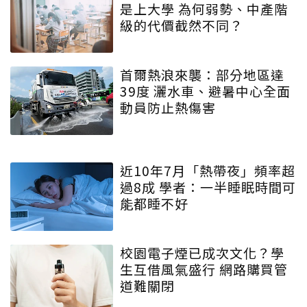
是上大學 為何弱勢、中產階
級的代價截然不同？
首爾熱浪來襲：部分地區達
39度 灑水車、避暑中心全面
動員防止熱傷害
近10年7月「熱帶夜」頻率超
過8成 學者：一半睡眠時間可
能都睡不好
校園電子煙已成次文化？學
生互借風氣盛行 網路購買管
道難關閉