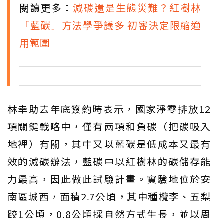
閱讀更多：
減碳還是生態災難？紅樹林
「藍碳」方法學爭議多 初審決定限縮適
用範圍
林幸助去年底簽約時表示，國家淨零排放12
項關鍵戰略中，僅有兩項和負碳（把碳吸入
地裡）有關，其中又以藍碳是低成本又最有
效的減碳辦法，藍碳中以紅樹林的碳儲存能
力最高，因此做此試驗計畫。實驗地位於安
南區城西，面積2.7公頃，其中種欖李、五梨
跤1公頃，0.8公頃採自然方式生長，並以周