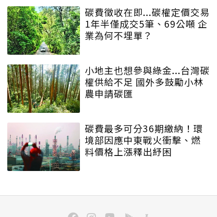
碳費徵收在即...碳權定價交易
1年半僅成交5筆、69公噸 企
業為何不埋單？
小地主也想參與綠金...台灣碳
權供給不足 國外多鼓勵小林
農申請碳匯
碳費最多可分36期繳納！環
境部因應中東戰火衝擊、燃
料價格上漲釋出紓困