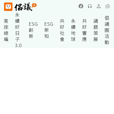
永
倡
客
續
共
永
共
議
ESG
ESG
議
座
好
好
續
好
題
創
新
圈
總
日
社
地
響
策
新
知
活
編
子
會
球
應
展
動
3.0