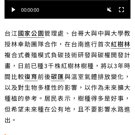
台江
國家公園
管理處、台哥大與中興大學教
授林幸助團隊合作，在台南進行首次
紅樹林
複合式養殖模式負碳技術研發與碳權開發計
畫，日前已種3千株紅樹林樹種，將以3年時
間比較
復育
前後
碳匯
與溫室氣體排放變化，
以及對生物多樣性的影響，以作為未來擴大
種植的參考。居民表示，樹種得多是好事，
但希望未來種在公有地，且不要影響水路進
出。